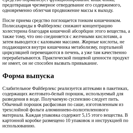
предотвращая чрезмерное отвердевание его содержимого,
одновременно облегчая продвижение массы к выходу.
После приема средство поглощается тонким кишечником.
Полисахариды в Файберлекс снижают концентрацию
холестерина благодаря кишечной абсорбции этого вещества, а
также тому, что оно соединяется с желчными кислотами, а
затем выводится с каловыми массами. Жирные кислоты, не
поддающиеся внутри кишечника метаболизму, портальной
циркуляцией перемещаются в печень, а уже там качественно
перерабатываются. Практической пищевой ценности продукт
не имеет, он не способен вызвать привыкание.
Форма выпуска
Слабительное Файберлекс реализуется аптеками в пакетиках,
содержащих желтовато-белый порошок, используемый для
разведения в воде. Получаемую суспензию следует пить.
Обычный порошок расфасован по саше, изготовленным из
трехслойной фольги алюминиево-полиэтиленового
материала. Каждая упаковка содержит 5,15 этого вещества. В
картонной коробке размещено 10 упаковок и инструкцией по
использованию.