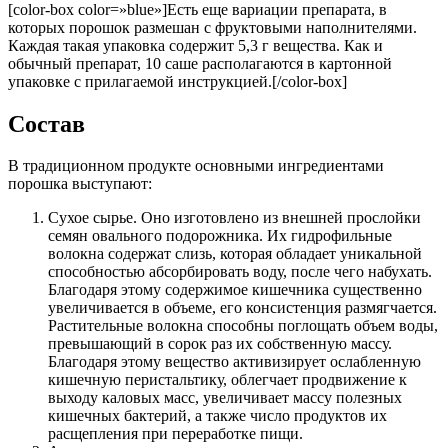
[color-box color=»blue»]Есть еще вариации препарата, в
которых порошок размешан с фруктовыми наполнителями.
Каждая такая упаковка содержит 5,3 г вещества. Как и
обычный препарат, 10 саше располагаются в картонной
упаковке с прилагаемой инструкцией.[/color-box]
Состав
В традиционном продукте основными ингредиентами
порошка выступают:
Сухое сырье. Оно изготовлено из внешней прослойки
семян овального подорожника. Их гидрофильные
волокна содержат слизь, которая обладает уникальной
способностью абсорбировать воду, после чего набухать.
Благодаря этому содержимое кишечника существенно
увеличивается в объеме, его консистенция размягчается.
Растительные волокна способны поглощать объем воды,
превышающий в сорок раз их собственную массу.
Благодаря этому вещество активизирует ослабленную
кишечную перистальтику, облегчает продвижение к
выходу каловых масс, увеличивает массу полезных
кишечных бактерий, а также число продуктов их
расщепления при переработке пищи.