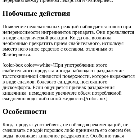
перерывы между приемом лекарства и Файберлекс.
Побочные действия
Появление нежелательных реакций наблюдается только при
непереносимости ингредиентов препарата. Они проявляются
в виде аллергической реакции. Когда она возникла,
необходимо прекратить прием слабительного, используя
вместо него иное средство с составом, отличным от
Файберлекса.
[color-box color=»white»]При употреблении этого
слабительного продукта иногда наблюдают раздражение
толстокишечной слизистой поверхности, которое выражается
в виде спазмов, болевого синдрома, постоянного
дискомфорта. Если ощущается признак раздражения
кишечника, немедленно увеличьте объем потребляемой
ежедневно воды либо иной жидкости.[/color-box]
Особенности
Когда продукт употреблять, не соблюдая рекомендаций, не
смешивать с водой порошок либо принимать его совсем без
воды, возникает кишечное раздражение. Особенно такая