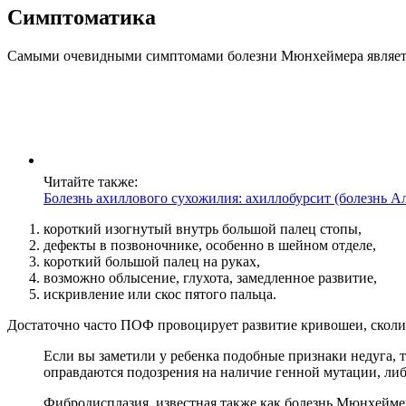
Симптоматика
Самыми очевидными симптомами болезни Мюнхеймера является 
Читайте также:
Болезнь ахиллового сухожилия: ахиллобурсит (болезнь А
короткий изогнутый внутрь большой палец стопы,
дефекты в позвоночнике, особенно в шейном отделе,
короткий большой палец на руках,
возможно облысение, глухота, замедленное развитие,
искривление или скос пятого пальца.
Достаточно часто ПОФ провоцирует развитие кривошеи, сколи
Если вы заметили у ребенка подобные признаки недуга, то
оправдаются подозрения на наличие генной мутации, либ
Фибродисплазия, известная также как болезнь Мюнхейме