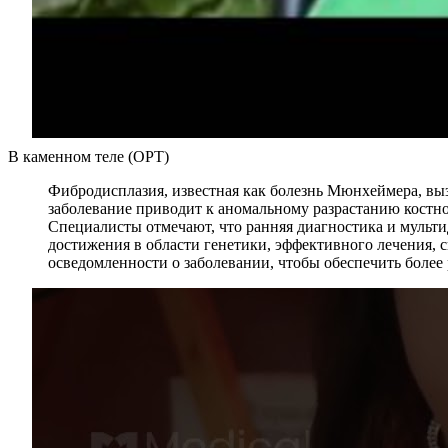
В каменном теле (ОРТ)
Фибродисплазия, известная как болезнь Мюнхеймера, выз
заболевание приводит к аномальному разрастанию костно
Специалисты отмечают, что ранняя диагностика и мульт
достижения в области генетики, эффективного лечения,
осведомленности о заболевании, чтобы обеспечить более