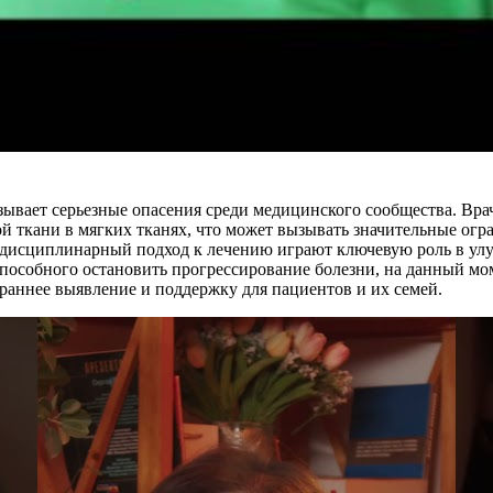
ывает серьезные опасения среди медицинского сообщества. Врач
й ткани в мягких тканях, что может вызывать значительные огра
идисциплинарный подход к лечению играют ключевую роль в улу
 способного остановить прогрессирование болезни, на данный м
 раннее выявление и поддержку для пациентов и их семей.