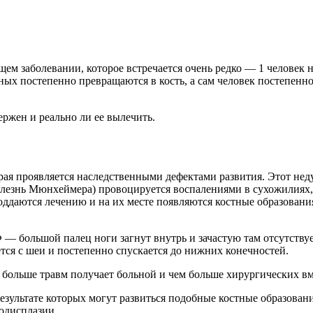
м заболевании, которое встречается очень редко — 1 человек на
ых постепенно превращаются в кость, а сам человек постепенно,
вержен и реально ли ее вылечить.
ая проявляется наследственными дефектами развития. Этот недуг
нь Мюнхеймера) провоцируется воспалениями в сухожилиях, мы
ддаются лечению и на их месте появляются костные образования
большой палец ноги загнут внутрь и зачастую там отсутствует
ется с шеи и постепенно спускается до нижних конечностей.
 больше травм получает больной и чем больше хирургических вме
зультате которых могут развиться подобные костные образования
одисплазии.