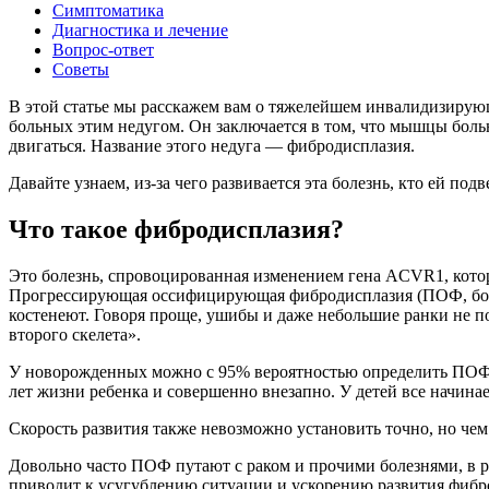
Симптоматика
Диагностика и лечение
Вопрос-ответ
Советы
В этой статье мы расскажем вам о тяжелейшем инвалидизирующе
больных этим недугом. Он заключается в том, что мышцы больн
двигаться. Название этого недуга — фибродисплазия.
Давайте узнаем, из-за чего развивается эта болезнь, кто ей под
Что такое фибродисплазия?
Это болезнь, спровоцированная изменением гена ACVR1, котор
Прогрессирующая оссифицирующая фибродисплазия (ПОФ, болез
костенеют. Говоря проще, ушибы и даже небольшие ранки не по
второго скелета».
У новорожденных можно с 95% вероятностью определить ПОФ — 
лет жизни ребенка и совершенно внезапно. У детей все начина
Скорость развития также невозможно установить точно, но чем
Довольно часто ПОФ путают с раком и прочими болезнями, в ре
приводит к усугублению ситуации и ускорению развития фибр