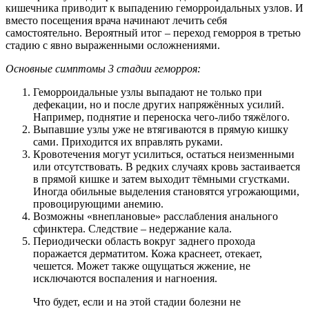
кишечника приводит к выпадению геморроидальных узлов. И
вместо посещения врача начинают лечить себя
самостоятельно. Вероятный итог – переход геморроя в третью
стадию с явно выраженными осложнениями.
Основные симптомы 3 стадии геморроя:
Геморроидальные узлы выпадают не только при
дефекации, но и после других напряжённых усилий.
Например, поднятие и переноска чего-либо тяжёлого.
Выпавшие узлы уже не втягиваются в прямую кишку
сами. Приходится их вправлять руками.
Кровотечения могут усилиться, остаться неизменными
или отсутствовать. В редких случаях кровь застаивается
в прямой кишке и затем выходит тёмными сгустками.
Иногда обильные выделения становятся угрожающими,
провоцирующими анемию.
Возможны «внеплановые» расслабления анального
сфинктера. Следствие – недержание кала.
Периодически область вокруг заднего прохода
поражается дерматитом. Кожа краснеет, отекает,
чешется. Может также ощущаться жжение, не
исключаются воспаления и нагноения.
Что будет, если и на этой стадии болезни не