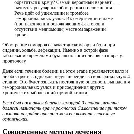
обратиться к врачу? Самый вероятный вариант —
начнутся регулярные обострения и осложнения.
Речь идёт об ущемлении и тромбозе
геморроидальных узлов. Их омертвении и даже
(при накоплении осложняющих факторов и
отсутствии медпомощи) местном заражении
крови.
Обострение геморроя означает дискомфорт и боли при
сидении, ходьбе, дефекации. Именно в острой фазе
заболевание временами буквально гонит человека к врачу-
проктологу.
Даже если течение болезни на этом этапе проявляется вяло и
не обостряется, однажды недуг перейдёт в свою финальную 4
стадию. Это будет означать постоянную опасность выпадения
геморроидальных узлов и присоединения других
хронических заболеваний прямой кишки.
Если был поставлен диагноз геморрой 3 стадии, лечение
должен назначать врач-проктолог! Самолечение при таком
состоянии крайне опасно и может вызвать серьезные
осложнения.
Современные методы лечения