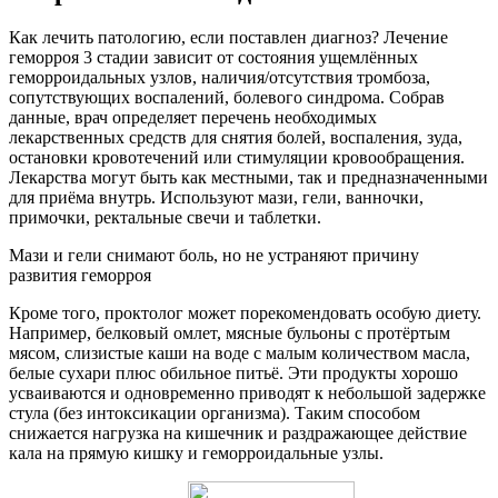
Как лечить патологию, если поставлен диагноз? Лечение
геморроя 3 стадии зависит от состояния ущемлённых
геморроидальных узлов, наличия/отсутствия тромбоза,
сопутствующих воспалений, болевого синдрома. Собрав
данные, врач определяет перечень необходимых
лекарственных средств для снятия болей, воспаления, зуда,
остановки кровотечений или стимуляции кровообращения.
Лекарства могут быть как местными, так и предназначенными
для приёма внутрь. Используют мази, гели, ванночки,
примочки, ректальные свечи и таблетки.
Мази и гели снимают боль, но не устраняют причину
развития геморроя
Кроме того, проктолог может порекомендовать особую диету.
Например, белковый омлет, мясные бульоны с протёртым
мясом, слизистые каши на воде с малым количеством масла,
белые сухари плюс обильное питьё. Эти продукты хорошо
усваиваются и одновременно приводят к небольшой задержке
стула (без интоксикации организма). Таким способом
снижается нагрузка на кишечник и раздражающее действие
кала на прямую кишку и геморроидальные узлы.