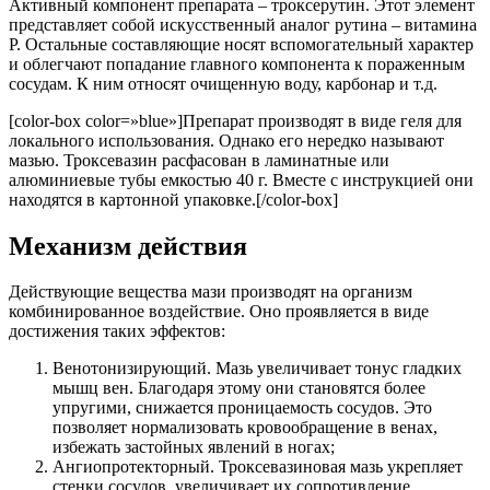
Активный компонент препарата – троксерутин. Этот элемент
представляет собой искусственный аналог рутина – витамина
Р. Остальные составляющие носят вспомогательный характер
и облегчают попадание главного компонента к пораженным
сосудам. К ним относят очищенную воду, карбонар и т.д.
[color-box color=»blue»]Препарат производят в виде геля для
локального использования. Однако его нередко называют
мазью. Троксевазин расфасован в ламинатные или
алюминиевые тубы емкостью 40 г. Вместе с инструкцией они
находятся в картонной упаковке.[/color-box]
Механизм действия
Действующие вещества мази производят на организм
комбинированное воздействие. Оно проявляется в виде
достижения таких эффектов:
Венотонизирующий. Мазь увеличивает тонус гладких
мышц вен. Благодаря этому они становятся более
упругими, снижается проницаемость сосудов. Это
позволяет нормализовать кровообращение в венах,
избежать застойных явлений в ногах;
Ангиопротекторный. Троксевазиновая мазь укрепляет
стенки сосудов, увеличивает их сопротивление