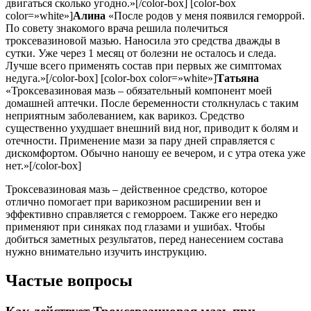
двигаться сколько угодно.»[/color-box] [color-box
color=»white»]
Алина
«После родов у меня появился геморрой.
По совету знакомого врача решила полечиться
троксевазиновой мазью. Наносила это средства дважды в
сутки. Уже через 1 месяц от болезни не осталось и следа.
Лучше всего применять состав при первых же симптомах
недуга.»[/color-box] [color-box color=»white»]
Татьяна
«Троксевазиновая мазь – обязательный компонент моей
домашней аптечки. После беременности столкнулась с таким
неприятным заболеванием, как варикоз. Средство
существенно ухудшает внешний вид ног, приводит к болям и
отечности. Применение мази за пару дней справляется с
дискомфортом. Обычно наношу ее вечером, и с утра отека уже
нет.»[/color-box]
Троксевазиновая мазь – действенное средство, которое
отлично помогает при варикозном расширении вен и
эффективно справляется с геморроем. Также его нередко
применяют при синяках под глазами и ушибах. Чтобы
добиться заметных результатов, перед нанесением состава
нужно внимательно изучить инструкцию.
Частые вопросы