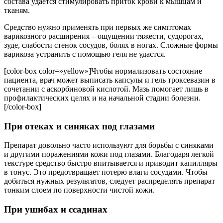
состава удается стимулировать приток крови к мышцам и
тканям.
Средство нужно применять при первых же симптомах
варикозного расширения – ощущении тяжести, судорогах,
зуде, слабости стенок сосудов, болях в ногах. Сложные формы
варикоза устранить с помощью геля не удастся.
[color-box color=»yellow»]Чтобы нормализовать состояние
пациента, врач может выписать капсулы и гель троксевазин в
сочетании с аскорбиновой кислотой. Мазь помогает лишь в
профилактических целях и на начальной стадии болезни.
[/color-box]
При отеках и синяках под глазами
Препарат довольно часто используют для борьбы с синяками
и другими поражениями кожи под глазами. Благодаря легкой
текстуре средство быстро впитывается и приводит капилляры
в тонус. Это предотвращает потерю влаги сосудами. Чтобы
добиться нужных результатов, следует распределять препарат
тонким слоем по поверхности чистой кожи.
При ушибах и ссадинах