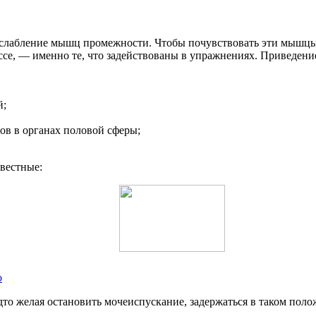
слабление мышц промежности. Чтобы почувствовать эти мышцы,
е, — именно те, что задействованы в упражнениях. Приведение 
й;
в в органах половой сферы;
вестные:
о
о желая остановить мочеиспускание, задержаться в таком положе