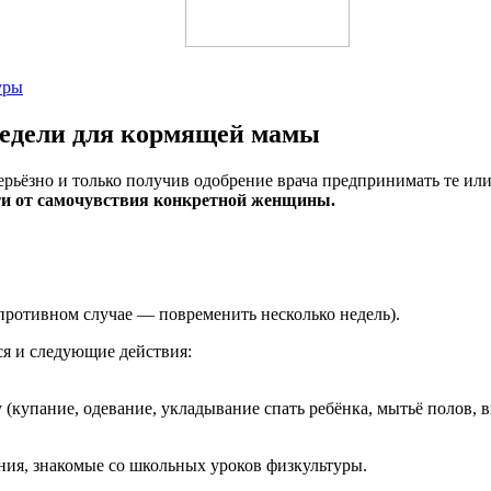
уры
недели для кормящей мамы
ерьёзно и только получив одобрение врача предпринимать те ил
сти от самочувствия конкретной женщины.
 противном случае — повременить несколько недель).
я и следующие действия:
у (купание, одевание, укладывание спать ребёнка, мытьё полов,
ния, знакомые со школьных уроков физкультуры.