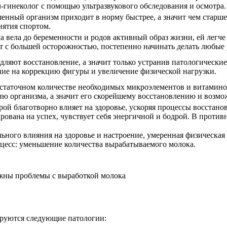
ч-гинеколог с помощью ультразвукового обследования и осмотра.
нный организм приходит в норму быстрее, а значит чем старше
нятия спортом.
 вела до беременности и родов активный образ жизни, ей легче 
ет с большей осторожностью, постепенно начинать делать любые
дляют восстановление, а значит только устранив патологически
ие на коррекцию фигуры и увеличение физической нагрузки.
статочном количестве необходимых микроэлементов и витамино
 организма, а значит его скорейшему восстановлению и возмо
ой благотворно влияет на здоровье, ускоряя процессы восстановл
ована на успех, чувствует себя энергичной и бодрой. В противн
ного влияния на здоровье и настроение, умеренная физическая
цесс: уменьшение количества вырабатываемого молока.
ожны проблемы с выработкой молока
ируются следующие патологии: