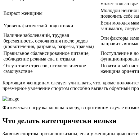
может только вра
Молодой неизноше
Возраст женщины
позволить себе за
Если молодая мама
Уровень физической подготовки
занимался, следу
Наличие заболеваний, трудная
Эти факторы заме
беременность, осложнения после родов
направить вниман
(кровотечения, разрывы, разрезы, травмы)
Правильное сбалансированное питание,
Поступление в до
соблюдение режима сна и отдыха
функционированию
Отсутствие стрессов, психологическое
Позитивный настр
самочувствие
женщина ориентир
Кормящим женщинам следует учитывать, что, кроме положитель
чрезмерное увлечение спортом способно вызвать обратный про
Физическая нагрузка хороша в меру, в противном случае возм
Что делать категорически нельзя
Занятия спортом противопоказаны, если у женщины диагност