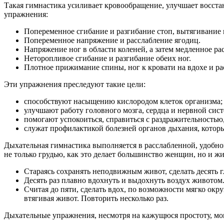
Такая гимнастика усиливает кровообращение, улучшает восст
упражнения:
Попеременное сгибание и разгибание стоп, вытягивание н
Попеременное напряжение и расслабление ягодиц.
Напряжение ног в области коленей, а затем медленное ра
Неторопливое сгибание и разгибание обеих ног.
Плотное прижимание спины, ног к кровати на вдохе и ра
Эти упражнения преследуют такие цели:
способствуют насыщению кислородом клеток организма;
улучшают работу головного мозга, сердца и нервной сист
помогают успокоиться, справиться с раздражительностью
служат профилактикой болезней органов дыхания, кото
Дыхательная гимнастика выполняется в расслабленной, удобно
не только грудью, как это делает большинство женщин, но и 
Стараясь сохранять неподвижным живот, сделать десять 
Десять раз плавно вдохнуть и выдохнуть воздух животом
Считая до пяти, сделать вдох, по возможности мягко окру
втягивая живот. Повторить несколько раз.
Дыхательные упражнения, несмотря на кажущюся простоту, мог