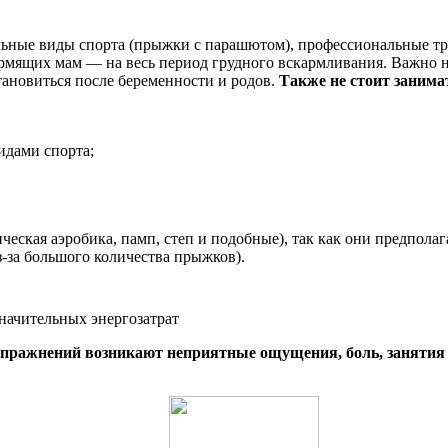
мальные виды спорта (прыжки с парашютом), профессиональные 
рмящих мам — на весь период грудного вскармливания. Важно не 
тановиться после беременности и родов.
Также не стоит занима
идами спорта;
еская аэробика, памп, степ и подобные), так как они предпола
-за большого количества прыжков).
начительных энергозатрат
упражнений возникают неприятные ощущения, боль, занятия 