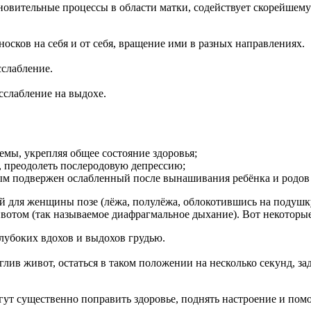
ановительные процессы в области матки, содействует скорейше
осков на себя и от себя, вращение ими в разных направлениях.
сслабление.
сслабление на выдохе.
емы, укрепляя общее состояние здоровья;
, преодолеть послеродовую депрессию;
рым подвержен ослабленный после вынашивания ребёнка и родо
й для женщины позе (лёжа, полулёжа, облокотившись на подушку
животом (так называемое диафрагмальное дыхание). Вот некотор
глубоких вдохов и выдохов грудью.
.
глив живот, остаться в таком положении на несколько секунд, з
ут существенно поправить здоровье, поднять настроение и пом