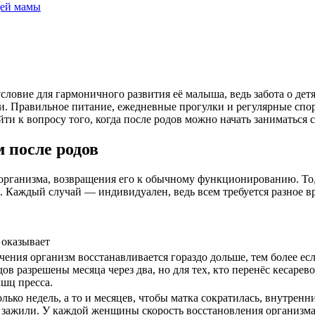
щей мамы
вие для гармоничного развития её малыша, ведь забота о детях 
и. Правильное питание, ежедневные прогулки и регулярные спор
ти к вопросу того, когда после родов можно начать заниматься 
 после родов
организма, возвращения его к обычному функционированию. То, 
. Каждый случай — индивидуален, ведь всем требуется разное в
 оказывает
ечения организм восстанавливается гораздо дольше, тем более е
дов разрешены месяца через два, но для тех, кто перенёс кесар
шц пресса.
лько недель, а то и месяцев, чтобы матка сократилась, внутренн
 зажили. У каждой женщины скорость восстановления организма