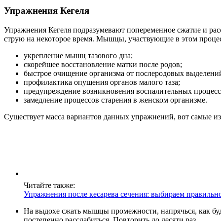
Упражнения Кегеля
Упражнения Кегеля подразумевают попеременное сжатие и рас
струю на некоторое время. Мышцы, участвующие в этом процесс
укрепление мышц тазового дна;
скорейшее восстановление матки после родов;
быстрое очищение организма от послеродовых выделени
профилактика опущения органов малого таза;
предупреждение возникновения воспалительных процессо
замедление процессов старения в женском организме.
Существует масса вариантов данных упражнений, вот самые из
Читайте также:
Упражнения после кесарева сечения: выбираем правильн
На выдохе сжать мышцы промежности, напрячься, как будт
постепенно расслабиться. Повторить до десяти раз.