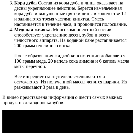
Кора дуба.
Состав из коры дуба и липы оказывает на
десны укрепляющее действие. Берется измельченная
кора дуба и высушенные цветки липы в количестве 1:1
и заливаются тремя частями кипятка. Смесь
настаивается в течение часа, и проводится полоскание.
Медовая жвачка.
Многокомпонентный состав
способствует укреплению десен, зубов и всего
челюстного аппарата. На водяной бане растапливается
200 грамм пчелиного воска.
После образования жидкой консистенции добавляется
100 грамм меда, 20 капель сока лимона и 6 капель масла
мяты перечной.
Все ингредиенты тщательно смешиваются и
остужаются. Из полученной массы лепятся шарики. Их
разжевывают 3 раза в день.
В видео представлена информация о шести самых важных
продуктов для здоровья зубов.