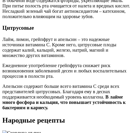
В обычной воде содержатся фториды, укрепляющие эмаль.
При питье полость рта очищается от налета и вредных кислот.
Несладкий зеленый чай богат антиоксидантом – катехином,
положительно влияющим на здоровье зубов.
Цитрусовые
Лайм, лимон, грейпфрут и апельсин – это надежные
источники витамина С. Кроме него, цитрусовые плоды
содержат калий, кальций, железо, натрий, магний и
множество других витаминов.
Ежедневное употребление грейпфрута снижает риск
возникновения заболеваний десен и любых воспалительных
процессов в полости рта.
Апельсин содержит больше всего витамина C среди всех
представителей цитрусовых. Благодаря ему в деснах
поддерживается необходимый уровень коллагена.
В лайме
много фосфора и кальция, что повышает устойчивость к
бактериям и кариесу.
Народные рецепты