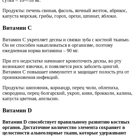
сутки – 10—18 мг.
Продукты: печень свиная, фасоль, яичный желток, абрикос,
капуста морская, грибы, горох, орехи, шпинат, яблоки.
Витамин C
Витамин C укрепляет десны и связки зуба с костной тканью.
Он не способен накапливаться в организме, поэтому
ежедневная норма витамина – 90 мг.
При его недостатке начинают кровоточить десны, во рту
возникают язвочки, и появляется риск заболеть цингой.
Витамин C повышает иммунитет и защищает полость рта от
проникновения инфекций.
Продукты: шиповник, кориандр, перец чили, облепиха,
смородина, перец болгарский, укроп, киви, брокколи, калина,
капуста цветная, апельсин.
Витамин D
Витамин
D
способствует правильному развитию костных
органов. Достаточное количество элемента сохраняет в
целостности альвеолярные ткани, которые удерживают