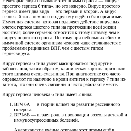
Некоторые люди называют этот штамм герпеса — «вирус
простого герпеса 6 типа», но это неверно. Вирус простого
герпеса имеет два вида — это первый и второй. А вирус
герпеса 6 типа немного по-другому ведёт себя в организме.
Иммунная система, которая подавляет действие вирусных
клеток герпеса шестого типа на протяжении всей жизни
носителя, более серьёзно относится к этому штамму, чем к
вирусу поротого герпеса. Поэтому при небольших сбоях в
иммунной системе организма человек чаще сталкивается с
проблемами рецидивов ВПГ, чем с шестым типом
герпесвируса.
Вирус герпеса 6 типа умеет маскироваться под другие
заболевания, таким образом, клиническая картина признаков
этого штамма очень смазанная. При диагностике его часто
определяют по наличию в крови антител к герпесу 7 типа из-
за того, что они очень связанны и часто работают вместе.
Вирус герпеса человека 6 типа имеет 2 вида:
ВГЧ-6А — в теории влияет на развитие рассеянного
склероза.
ВГЧ-6В — играет роль в провокации розеолы детской и
иммуносупрессивных болезней.
Американские учёные открыли этот штамм ещё в