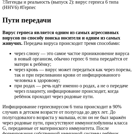
?Легенды и реальность (выпуск 2): вирус герпеса 6 типа
(HHV6) #Герпес
Пути передачи
Вирус герпеса является одним из самых агрессивных
вирусов по способу поиска носителя и одним из самых
живучих.
Передача вируса происходит тремя способами:
через слюну — это самое частое проникновение вируса
в новый организм, обычно герпес 6 типа передаётся от
матери к ребёнку;
через кровь — вирус может передаться как через порезы,
так и при переливании крови от инфицированного
человека к здоровому;
при родах — речь идёт именно о родах, а не о передаче
через плаценту, инфицирование происходит, когда
ребёнок проходит через родовые пути.
Инфицирование герпесвирусом 6 типа происходит в 90%
случаях в детском возрасте от полугода до двух лет. До
полугодовалого возраста у малыша, если он не был заражён
через родовые пути, присутствуют иммуноглобулины класса
G, переданные от материнского иммунитета. После
формирования собственной иммунной системы ребёнок