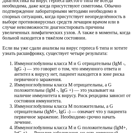
Диагностика на вирус герпеса шестого типа не всегда
необходима, даже когда присутствуют симптомы. Обычно
подтверждение лабораторными методами необходимо в
спорных ситуациях, когда присутствует неопределённость в
выборе противовирусных средств лечащим врачом или в
случае невозможности диагностировать причины
увеличенных лимфатических узлов. А также в моменты, когда
больной находится в тяжёлом состоянии.
Если вы уже сдали анализы на вирус герпеса 6 типа и хотите
узнать расшифровку, существует четыре результата:
Иммуноглобулины класса M и G отрицательны (IgM -,
IgG -) — это говорит о том, что иммунного ответа и
антител к вирусу нет, пациент находится в зоне риска
первичного заражения.
Иммуноглобулины класса M отрицательны, а G
положительны (IgM -, IgG +) — это указывает на
наличие иммунитета к вирусу. Риск рецидива зависит от
состояния иммунитета.
Иммуноглобулины класса M положительны, а G
отрицательны (IgM+, IgG -) — означает что у пациента
первичное заражение. Необходимо срочно начать
лечение.
Иммуноглобулины класса M и G положительны (IgM+,
IgG +) — Рецидив заболевания, но есть иммунный