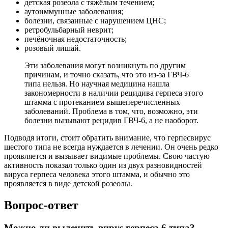
детская розеола с тяжёлым течением;
аутоиммунные заболевания;
болезни, связанные с нарушением ЦНС;
ретробульбарный неврит;
печёночная недостаточность;
розовый лишай.
Эти заболевания могут возникнуть по другим
причинам, и точно сказать, что это из-за ГВЧ-6
типа нельзя. Но научная медицина нашла
закономерности в наличии рецидива герпеса этого
штамма с протеканием вышеперечисленных
заболеваний. Проблема в том, что, возможно, эти
болезни вызывают рецидив ГВЧ-6, а не наоборот.
Подводя итоги, стоит обратить внимание, что герпесвирус
шестого типа не всегда нуждается в лечении. Он очень редко
проявляется и вызывает видимые проблемы. Свою частую
активность показал только один из двух разновидностей
вируса герпеса человека этого штамма, и обычно это
проявляется в виде детской розеолы.
Вопрос-ответ
Можно ли вылечить вирус герпеса 6 типа?