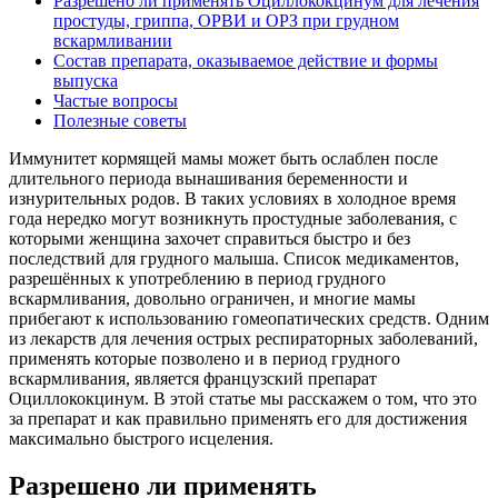
Разрешено ли применять Оциллококцинум для лечения
простуды, гриппа, ОРВИ и ОРЗ при грудном
вскармливании
Состав препарата, оказываемое действие и формы
выпуска
Частые вопросы
Полезные советы
Иммунитет кормящей мамы может быть ослаблен после
длительного периода вынашивания беременности и
изнурительных родов. В таких условиях в холодное время
года нередко могут возникнуть простудные заболевания, с
которыми женщина захочет справиться быстро и без
последствий для грудного малыша. Список медикаментов,
разрешённых к употреблению в период грудного
вскармливания, довольно ограничен, и многие мамы
прибегают к использованию гомеопатических средств. Одним
из лекарств для лечения острых респираторных заболеваний,
применять которые позволено и в период грудного
вскармливания, является французский препарат
Оциллококцинум. В этой статье мы расскажем о том, что это
за препарат и как правильно применять его для достижения
максимально быстрого исцеления.
Разрешено ли применять