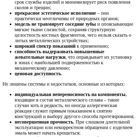
срок службы изделий и минимизирует риск появления
сколов и трещин;
прекрасное эстетическое исполнение
– они
практически неотличимы от природных органов;
модель не травмирует соседние зубы
и опоясывающие
мягкие ткани слизистой, сохраняя структурную
целостность костных фрагментов, чего нельзя сказать о
литых металлических устройствах;
широкий спектр показаний
к применению;
способность выдерживать повышенные
жевательные нагрузки
, что оправдывает их установку
в зонах с наибольшей подверженностью к
механическому давлению;
ценовая доступность
.
Не лишены системы и недостатков, основные из которых:
индивидуальная непереносимость на компоненты
,
входящие в состав металлического сплава – такие
случаи хоть и редкость, но иногда аллергическая
реакция служит прямым показанием к снятию
конструкций и выбору другого способа протезирования;
несовершенная прочность
. При слишком длительной
эксплуатации или некорректном обращении с изделием
эмаль может начать крошиться;