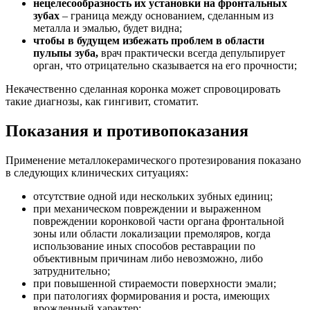
нецелесообразность их установки на фронтальных
зубах
– граница между основанием, сделанным из
металла и эмалью, будет видна;
чтобы в будущем избежать проблем в области
пульпы зуба,
врач практически всегда депульпирует
орган, что отрицательно сказывается на его прочности;
Некачественно сделанная коронка может спровоцировать
такие диагнозы, как гингивит, стоматит.
Показания и противопоказания
Применение металлокерамического протезирования показано
в следующих клинических ситуациях:
отсутствие одной иди нескольких зубных единиц;
при механическом повреждении и выраженном
повреждении коронковой части органа фронтальной
зоны или области локализации премоляров, когда
использование иных способов реставрации по
объективным причинам либо невозможно, либо
затруднительно;
при повышенной стираемости поверхности эмали;
при патологиях формирования и роста, имеющих
врожденный характер;