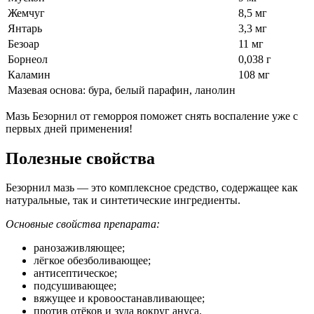
Жемчуг
8,5 мг
Янтарь
3,3 мг
Безоар
11 мг
Борнеол
0,038 г
Каламин
108 мг
Мазевая основа: бура, белый парафин, ланолин
Мазь Безорнил от геморроя поможет снять воспаление уже с
первых дней применения!
Полезные свойства
Безорнил мазь — это комплексное средство, содержащее как
натуральные, так и синтетические ингредиенты.
Основные свойства препарата:
ранозаживляющее;
лёгкое обезболивающее;
антисептическое;
подсушивающее;
вяжущее и кровоостанавливающее;
против отёков и зуда вокруг ануса.