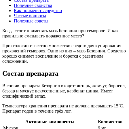
Состав препарата
Полезные свойства
Как применять средство
Частые вопросы
Полезные советы
Когда стоит применять мазь Безорнил при геморрое. И как
правильно смазывать пораженное место?
Проктологии известно множество средств для купирования
проявлений геморроя. Одно из них – мазь Безорнил. Средство
хорошо снимает воспаление и борется с развитием
осложнений.
Состав препарата
В состав препарата Безорнил входит: янтарь, жемчуг, борнеол,
безоар и мускус искусственные, карбонат цинка. Имеет
специфический запах.
Температура хранения препарата не должна превышать 15˚С.
Препарат годен в течение трёх лет.
Активные компоненты
Количество
Мускон
9 мг