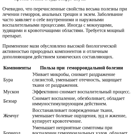
Очевидно, что перечисленные свойства весьма полезны при
лечении геморроя, анальных трещин и экзем. Заболевание
часто заявляет о себе внутренними и наружными
воспалительными процессами. Иногда с мокнущими,
зудящими и кровоточащими областями. Требуется мощный
препарат.
Применение мази обусловлено высокой биологической
активностью природных компонентов и отличным
дополняющим действием химических составляющих.
Компоненты
Польза при геморроидальной болезни
Убивает микробы, снимает раздражение
Бура
слизистой, уменьшает отечность, защищает
ткани от раздражения.
Мускон
Эффективно снимает воспалительный процесс.
Снимает воспаление, обезболивает, обладает
Безоар
иммуностимулирующим действием.
Восстанавливает поврежденные ткани,
Жемчуг
уменьшает болевые ощущения, зуд и жжение,
купирует кровотечение.
Уменьшает неприятные симптомы при
Борнеол
воспалении геморроидальных узлов, обладает