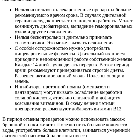
Нельзя использовать лекарственные препараты больше
рекомендуемого врачом срока. В случаях длительной
терапии желудок престает полноценно работать. Может
возникнуть дисбактериоз, выпадение геморроидальных
узлов и другие осложнения.
Нельзя бесконтрольно и длительно принимать
спазмолитики. Это может вызвать осложнения.
С особой осторожностью нужно употреблять
пищеварительные ферменты. Длительный их прием
приводит к неполноценной работе собственной железы.
Каждые 14 дней лучше делать перерыв. В этот период
врачи рекомендуют придерживаться строгой диеты.
Разрешен активированный уголь. Полезны овощи и
зелень.
Ингибиторы протонной помпы (омепразол и
пантапразол) могут вызвать ослабление выработки
соляной кислоты, атрофию слизистой и дефициту
всасывания витаминов. В схему лечения этими
препаратами рекомендуют добавлять витамин В12.
В период отмены препаратов можно использовать массаж
брюшной стенки живота. Полезно пить большое количеств
воды, употреблять больше клетчатки, заниматься умеренной
физической нагрузкой на органы пресса.