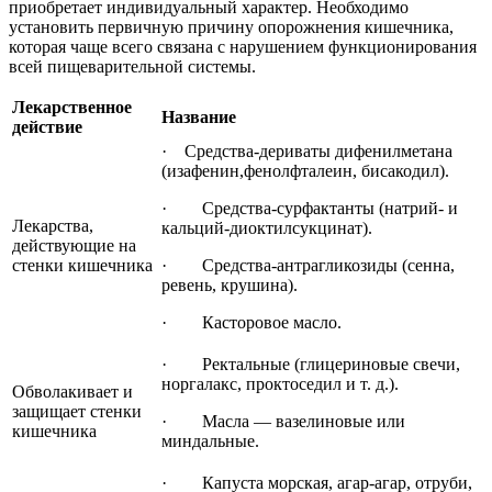
приобретает индивидуальный характер. Необходимо
установить первичную причину опорожнения кишечника,
которая чаще всего связана с нарушением функционирования
всей пищеварительной системы.
Лекарственное
Название
действие
· Средства-дериваты дифенилметана
(изафенин,фенолфталеин, бисакодил).
· Средства-сурфактанты (натрий- и
Лекарства,
кальций-диоктилсукцинат).
действующие на
стенки кишечника
· Средства-антрагликозиды (сенна,
ревень, крушина).
· Касторовое масло.
· Ректальные (глицериновые свечи,
норгалакс, проктоседил и т. д.).
Обволакивает и
защищает стенки
· Масла — вазелиновые или
кишечника
миндальные.
· Капуста морская, агар-агар, отруби,