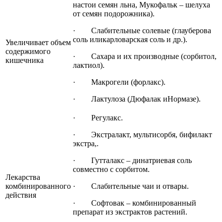
настои семян льна, Мукофальк – шелуха
от семян подорожника).
· Слабительные солевые (глауберова
соль иликарловарская соль и др.).
Увеличивает объем
содержимого
· Сахара и их производные (сорбитол,
кишечника
лактиол).
· Макрогели (форлакс).
· Лактулоза (Дюфалак иНормазе).
· Регулакс.
· Экстралакт, мультисорбя, бифилакт
экстра,.
· Гутталакс – динатриевая соль
совместно с сорбитом.
Лекарства
комбинированного
· Слабительные чаи и отвары.
действия
· Софтовак – комбинированный
препарат из экстрактов растений.