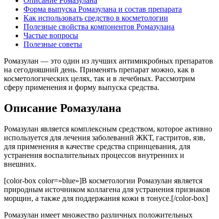
Описание Ромазулана
Форма выпуска Ромазулана и состав препарата
Как использовать средство в косметологии
Полезные свойства компонентов Ромазулана
Частые вопросы
Полезные советы
Ромазулан — это один из лучших антимикробных препаратов
на сегодняшний день. Применять препарат можно, как в
косметологических целях, так и в лечебных. Рассмотрим
сферу применения и форму выпуска средства.
Описание Ромазулана
Ромазулан является комплексным средством, которое активно
используется для лечения заболеваний ЖКТ, гастритов, язв,
для применения в качестве средства спринцевания, для
устранения воспалительных процессов внутренних и
внешних.
[color-box color=»blue»]В косметологии Ромазулан является
природным источником коллагена для устранения признаков
морщин, а также для поддержания кожи в тонусе.[/color-box]
Ромазулан имеет множество различных положительных