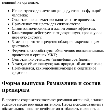
влияний на организм:
Используется для лечения репродуктивных функций
человека;
Она отлично снимает воспалительные процессы;
Применяют эти цветы для снятия отёков;
Славится мочегонным и желчегонным эффектом;
Благотворно действует на эндокринную, кровяную и
нервную систему;
Замечено, что это средство обладает закрепляющим
действием;
Ферменты способствуют облегчению воспалительных
процессов в органах ЖКТ;
Она отлично отчищает (дезинфицирует)раны;
Зачастую её используют, как природный антисептик;
Применяется, как жаропонижающее и седативное
средство.
Форма выпуска Ромазулана и состав
препарата
В средстве содержится экстракт ромашки аптечной, а также
эфирное масло ромашки аптечной. Перед использованием в
обязательном порядке необходимо разбавлять жидкость из