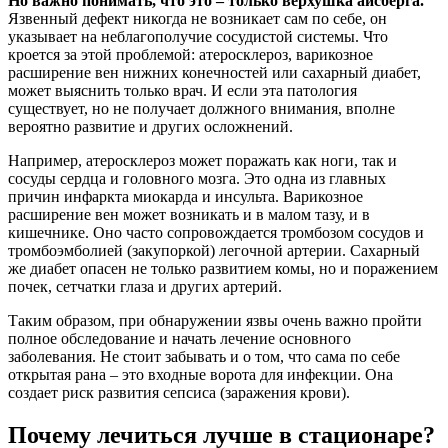
Но важно понимать, что это – только верхушка айсберга.
Язвенный дефект никогда не возникает сам по себе, он
указывает на неблагополучие сосудистой системы. Что
кроется за этой проблемой: атеросклероз, варикозное
расширение вен нижних конечностей или сахарный диабет,
может выяснить только врач. И если эта патология
существует, но не получает должного внимания, вполне
вероятно развитие и других осложнений.
Например, атеросклероз может поражать как ноги, так и
сосуды сердца и головного мозга. Это одна из главных
причин инфаркта миокарда и инсульта. Варикозное
расширение вен может возникать и в малом тазу, и в
кишечнике. Оно часто сопровождается тромбозом сосудов и
тромбоэмболией (закупоркой) легочной артерии. Сахарный
же диабет опасен не только развитием комы, но и поражением
почек, сетчатки глаза и других артерий.
Таким образом, при обнаружении язвы очень важно пройти
полное обследование и начать лечение основного
заболевания. Не стоит забывать и о том, что сама по себе
открытая рана – это входные ворота для инфекции. Она
создает риск развития сепсиса (заражения крови).
Почему лечиться лучше в стационаре?