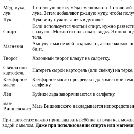
Мёд, мука,
1 столовую ложку мёда смешивают с 1 столовой 
лук
лука. Затем добавляют ржаную муку, чтобы получ
Лук
Луковицу нужно запечь в духовке.
Если используется чистый спирт, нужно развести
Спирт
градусов. Можно использовать водку. Этанол по
тела.
Ампулу с магнезией вскрывают, а содержимое по
Магнезия
бинт.
Творог
Холодный творог кладут на салфетку.
Свёкла или
Натереть сырой картофель (или свёклу) на тёрке,
картофель
Камфорное
Камфорное масло прогревают до комнатной темп
масло
салфетку.
Лёд
Кубики льда заворачиваются в салфетку.
мазь
Мазь Вишневского накладывается непосредственн
Вишневского
При лактостазе важно прикладывать ребёнка к груди как можн
водой с мылом.
Даже при использовании спирта или магнези