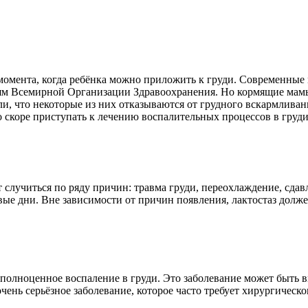
момента, когда ребёнка можно приложить к груди. Современные
иям Всемирной Организации Здравоохранения. Но кормящие мамы
 что некоторые из них отказываются от грудного вскармливания
о скоре приступать к лечению воспалительных процессов в гру
ет случиться по ряду причин: травма груди, переохлаждение, сд
ые дни. Вне зависимости от причин появления, лактостаз долже
— полноценное воспаление в груди. Это заболевание может быть 
чень серьёзное заболевание, которое часто требует хирургическ