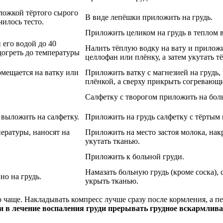
ложкой тёртого сырого
В виде лепёшки приложить на грудь.
илось тесто.
Приложить целиком на грудь в теплом 
 его водой до 40
Налить тёплую водку на вату и приложи
догреть до температуры
целлофан или плёнку, а затем укутать т
мещается на ватку или
Приложить ватку с магнезией на грудь,
плёнкой, а сверху прикрыть согревающ
Салфетку с творогом приложить на бол
 выложить на салфетку.
Приложить на грудь салфетку с тёртым 
ературы, наносят на
Приложить на место застоя молока, нак
укутать тканью.
Приложить к больной груди.
Намазать больную грудь (кроме соска),
о на грудь.
укрыть тканью.
о чаще. Накладывать компресс лучше сразу после кормления, а 
и в лечение воспаления груди прерывать грудное вскармлива