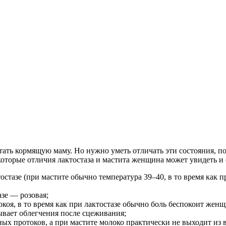
ать кормящую маму. Но нужно уметь отличать эти состояния, по
которые отличия лактостаза и мастита женщина может увидеть и 
стазе (при мастите обычно температура 39–40, в то время как пр
азе — розовая;
покоя, в то время как при лактостазе обычно боль беспокоит же
ывает облегчения после сцеживания;
ных протоков, а при мастите молоко практически не выходит из в