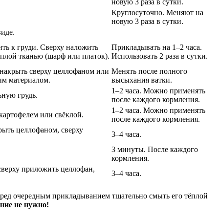
новую 3 раза в сутки.
Круглосуточно. Меняют на
новую 3 раза в сутки.
виде.
ть к груди. Сверху наложить
Прикладывать на 1–2 часа.
ёплой тканью (шарф или платок).
Использовать 2 раза в сутки.
 накрыть сверху целлофаном или
Менять после полного
им материалом.
высыхания ватки.
1–2 часа. Можно применять
ьную грудь.
после каждого кормления.
1–2 часа. Можно применять
картофелем или свёклой.
после каждого кормления.
рыть целлофаном, сверху
3–4 часа.
3 минуты. После каждого
кормления.
 сверху приложить целлофан,
3–4 часа.
перед очередным прикладыванием тщательно смыть его тёплой
ние не нужно!