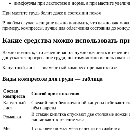
лимфоузлы при лактостазе в норме, а при мастите увелич
При мастите грудь болит даже в состоянии покоя
В любом случае женщине важно понимать, что важно как можно
примеру, компрессы, лучше для облегчения состояния до консу
Какие средства можно использовать при
Важно помнить, что лечение застоя нужно начинать в течение 
допускается прогревание груди, поэтому можно использовать 
Капустный лист — знаменитый компресс при лактостазе
Виды компрессов для груди — таблица
Состав
Способ приготовления
компресса
Капустный
Свежий лист белокочанной капусты отбивают ск
лист
нём надрезы.
В стакан кипятка опускают две столовые ложки 
Ромашка
настаивают в течение часа.
Мёд
1 столовую ложку мёда нанести на салфетку.