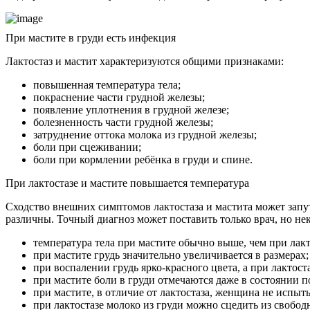
При мастите в груди есть инфекция
Лактостаз и мастит характеризуются общими признаками:
повышенная температура тела;
покраснение части грудной железы;
появление уплотнения в грудной железе;
болезненность части грудной железы;
затруднение оттока молока из грудной железы;
боли при сцеживании;
боли при кормлении ребёнка в груди и спине.
При лактостазе и мастите повышается температура
Сходство внешних симптомов лактостаза и мастита может запут
различны. Точный диагноз может поставить только врач, но не
температура тела при мастите обычно выше, чем при лакто
при мастите грудь значительно увеличивается в размерах;
при воспалении грудь ярко-красного цвета, а при лактост
при мастите боли в груди отмечаются даже в состоянии 
при мастите, в отличие от лактостаза, женщина не испыт
при лактостазе молоко из груди можно сцедить из свобод