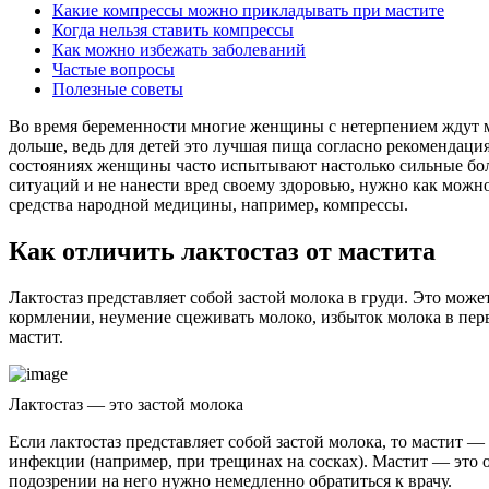
Какие компрессы можно прикладывать при мастите
Когда нельзя ставить компрессы
Как можно избежать заболеваний
Частые вопросы
Полезные советы
Во время беременности многие женщины с нетерпением ждут 
дольше, ведь для детей это лучшая пища согласно рекомендац
состояниях женщины часто испытывают настолько сильные боли,
ситуаций и не нанести вред своему здоровью, нужно как можн
средства народной медицины, например, компрессы.
Как отличить лактостаз от мастита
Лактостаз представляет собой застой молока в груди. Это мож
кормлении, неумение сцеживать молоко, избыток молока в перв
мастит.
Лактостаз — это застой молока
Если лактостаз представляет собой застой молока, то мастит 
инфекции (например, при трещинах на сосках). Мастит — это о
подозрении на него нужно немедленно обратиться к врачу.