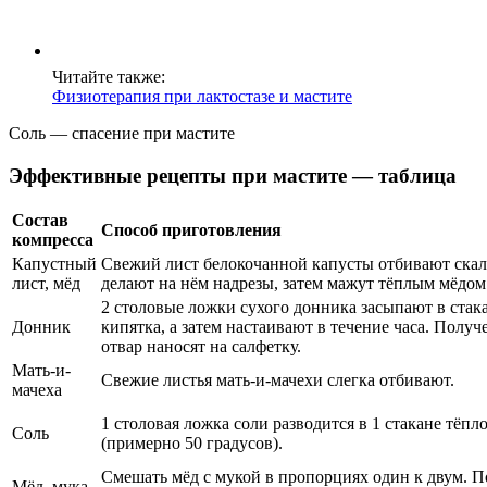
Читайте также:
Физиотерапия при лактостазе и мастите
Соль — спасение при мастите
Эффективные рецепты при мастите — таблица
Состав
Способ приготовления
компресса
Капустный
Свежий лист белокочанной капусты отбивают скал
лист, мёд
делают на нём надрезы, затем мажут тёплым мёдом
2 столовые ложки сухого донника засыпают в стак
Донник
кипятка, а затем настаивают в течение часа. Полу
отвар наносят на салфетку.
Мать-и-
Свежие листья мать-и-мачехи слегка отбивают.
мачеха
1 столовая ложка соли разводится в 1 стакане тёпл
Соль
(примерно 50 градусов).
Смешать мёд с мукой в пропорциях один к двум. П
Мёд, мука