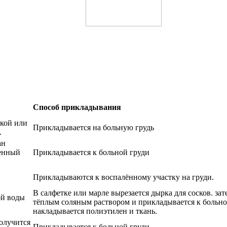
Способ прикладывания
кой или
Прикладывается на больную грудь
.
ан
ченный
Прикладывается к больной груди
Прикладываются к воспалённому участку на груди.
В салфетке или марле вырезается дырка для сосков. за
ой воды
тёплым соляным раствором и прикладывается к больно
накладывается полиэтилен и ткань.
олучится
Прикладывается к больной груди.