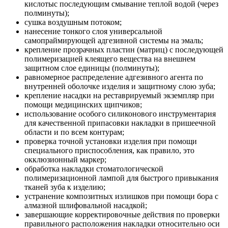
кислотыс последующим смывание теплой водой (через
полминуты);
сушка воздушным потоком;
нанесение тонкого слоя универсальной
самопраймирующей адгезивной системы на эмаль;
крепление прозрачных пластин (матриц) с последующей
полимеризацией клеящего вещества на внешнем
защитном слое единицы (полминуты);
равномерное распределение адгезивного агента по
внутренней оболочке изделия и защитному слою зуба;
крепление насадки на реставрируемый экземпляр при
помощи медицинских щипчиков;
использование особого силиконового инструментария
для качественной припасовки накладки в пришеечной
области и по всем контурам;
проверка точной установки изделия при помощи
специального приспособления, как правило, это
окклюзионный маркер;
обработка накладки стоматологической
полимеризационной лампой для быстрого привыкания
тканей зуба к изделию;
устранение композитных излишков при помощи бора с
алмазной шлифовальной насадкой;
завершающие корректировочные действия по проверки
правильного расположения накладки относительно оси