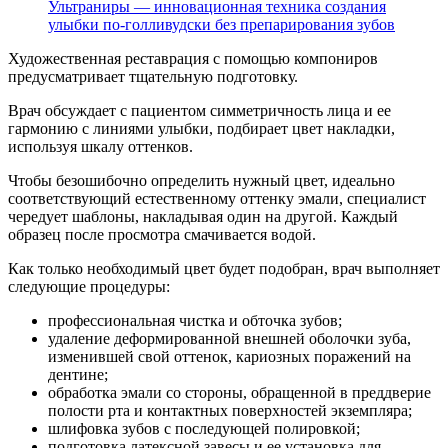
Ультраниры — инновационная техника создания
улыбки по-голливудски без препарирования зубов
Художественная реставрация с помощью компониров
предусматривает тщательную подготовку.
Врач обсуждает с пациентом симметричность лица и ее
гармонию с линиями улыбки, подбирает цвет накладки,
используя шкалу оттенков.
Чтобы безошибочно определить нужный цвет, идеально
соответствующий естественному оттенку эмали, специалист
чередует шаблоны, накладывая один на другой. Каждый
образец после просмотра смачивается водой.
Как только необходимый цвет будет подобран, врач выполняет
следующие процедуры:
профессиональная чистка и обточка зубов;
удаление деформированной внешней оболочки зуба,
изменившей свой оттенок, кариозных поражений на
дентине;
обработка эмали со стороны, обращенной в преддверие
полости рта и контактных поверхностей экземпляра;
шлифовка зубов с последующей полировкой;
подготовка латексной завесы и ее установка для