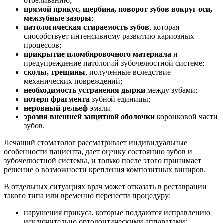
отбеливанию;
прямой прикус, щербина, поворот зубов вокруг оси,
межзубные зазоры
;
патологическая стираемость зубов
, которая
способствует интенсивному развитию кариозных
процессов;
прикрытие пломбировочного материала
и
предупреждение патологий зубочелюстной системе;
сколы, трещины
, полученные вследствие
механических повреждений;
необходимость устранения дырки
между зубами;
потеря фрагмента
зубной единицы;
неровный рельеф
эмали;
эрозия внешней защитной оболочки
коронковой части
зубов.
Лечащий стоматолог рассматривает индивидуальные
особенности пациента, дает оценку состоянию зубов и
зубочелюстной системы, и только после этого принимает
решение о возможности крепления композитных виниров.
В отдельных ситуациях врач может отказать в реставрации
такого типа или временно перенести процедуру:
нарушения прикуса, которые поддаются исправлению
исключительно ортодонтическими аппаратами;