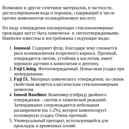
Возможно и другое сочетание материалов, в частности,
дистиллированная вода и порошок, содержащий в числе
прочих компонентов поликарбоновую кислоту.
По виду отверждения изолирующие стеклоиономерные
прокладки могут быть химически- и светоотверждаемыми.
Наиболее известны и востребованы следующие виды:
Ionoseal
. Содержит фтор, благодаря чему снижается
риск возникновения вторичного кариеса. Прочный,
отверждается светом, устойчив к кислотам, имеет
хорошую адгезию к композитам и дентину.
Fuji Lining
. Фотоотверждаемый. Невысокая усадка при
затвердевании.
Fuji IX
. Материал химического отверждения, по своим
свойствам является классическим стеклоиномерным
цементом.
Ionosit Baseliner.
Компомер (гибрид) двойного
отверждения – светом и химической реакцией.
Затвердевание сопровождается небольшим
расширением (на 1-2%), которое компенсирует
полимерную усадку. Очень прочный.
Универсальный препарат, использующийся для
прокладок и временных пломб.