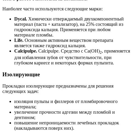
Наиболее часто используются следующие марки:
Dycal.
Химически отверждаемый двухкомпонентный
материал (паста + катализатор), на 25% состоящий из
гидрооксида кальция. Применяется при любом
материале пломбы.
Life.
Основным активным веществом препарата
является также гидроксид кальция.
Calcipulpe.
Calcipulpe. Средство с Ca(OH)
, применяется
2
для избавления зубов от чувствительности, при
глубоком кариесе и некоторых формах пульпита.
Изолирующие
Прокладки изолирующие предназначены для решения
следующих задач:
изоляция пульпы и филлеров от пломбировочного
материала;
увеличение прочности адгезии между пломбой и
дентином;
повышение непроницаемости лечебных прокладок
(накладываются поверх них).