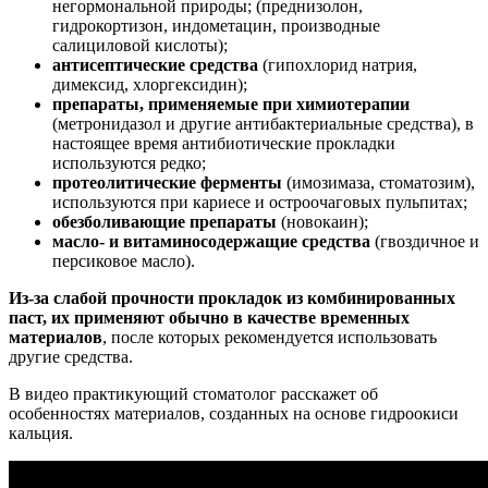
негормональной природы; (преднизолон,
гидрокортизон, индометацин, производные
салициловой кислоты);
антисептические средства
(гипохлорид натрия,
димексид, хлоргексидин);
препараты, применяемые при химиотерапии
(метронидазол и другие антибактериальные средства), в
настоящее время антибиотические прокладки
используются редко;
протеолитические ферменты
(имозимаза, стоматозим),
используются при кариесе и остроочаговых пульпитах;
обезболивающие препараты
(новокаин);
масло- и витаминосодержащие средства
(гвоздичное и
персиковое масло).
Из-за слабой прочности прокладок из комбинированных
паст, их применяют обычно в качестве временных
материалов
, после которых рекомендуется использовать
другие средства.
В видео практикующий стоматолог расскажет об
особенностях материалов, созданных на основе гидроокиси
кальция.