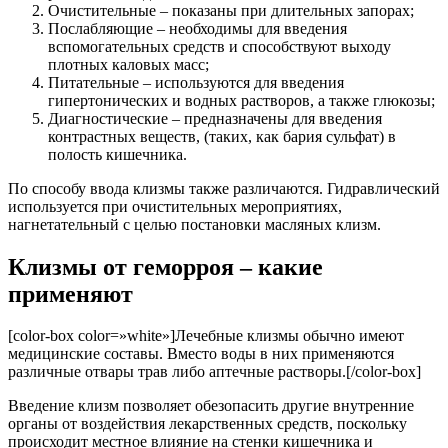
Очистительные – показаны при длительных запорах;
Послабляющие – необходимы для введения
вспомогательных средств и способствуют выходу
плотных каловых масс;
Питательные – используются для введения
гипертонических и водных растворов, а также глюкозы;
Диагностические – предназначены для введения
контрастных веществ, (таких, как бария сульфат) в
полость кишечника.
По способу ввода клизмы также различаются. Гидравлический
используется при очистительных мероприятиях,
нагнетательный с целью постановки масляных клизм.
Клизмы от геморроя – какие
применяют
[color-box color=»white»]Лечебные клизмы обычно имеют
медицинские составы. Вместо воды в них применяются
различные отвары трав либо аптечные растворы.[/color-box]
Введение клизм позволяет обезопасить другие внутренние
органы от воздействия лекарственных средств, поскольку
происходит местное влияние на стенки кишечника и