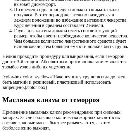
вызовет дискомфорт.
По времени одна процедура должна занимать около
получаса. В этот период желательно находиться в
лежачем положении во избежание вытекания лекарства.
Курс лечения в среднем составляет 2 недели.
Груша для клизмы должна иметь соответствующий
размер, чтобы ввести необходимое количество вещества.
Чем большее количество лекарственного средства будет
использовано, тем большей емкости должна быть груша.
Нельзя проводить процедуру клизмирования, если геморрой
достиг 3-й стадии. Абсолютным противопоказанием является
тромбоз узлов либо их ущемление.
[color-box color=»yellow»]Наконечник у груши всегда должен
быть мягкий и резиновый, пластиковый использовать
запрещено.[/color-box]
Масляная клизма от геморроя
Применение масляных клизм рекомендовано при сильных
запорах. За счет большого количества жирных кислот в их
составе каловые массы быстрее размягчаются, а затем
безболезненно выходят.