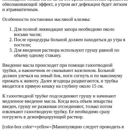
обволакивающий эффект, а утром акт дефекации будет легким
и атравматичным.
Особенности постановки масляной клизмы:
Для полной ликвидации запора необходимо около
восьми часов;
После процедуры больной должен находиться до утра в
постели;
Для введения раствора используют грушу равной по
объему одному стакану.
Введение масла происходит при помощи газоотводной
трубки, а наконечник ее смазывают вазелином. Больной
должен улечься на левый бок, ноги согнуть и по максимуму
прижать к животу. Далее ягодицы раздвигаются, и трубка
вводится в прямую кишку на глубину около 15 см.
К газоотводной трубке подсоединяют грушу и начинают
медленное введение масла. Когда весь объем лекарства
введен, грушу не разжимая отсоединяют, только потом
извлекают газоотводную трубку. Ее необходимо сразу
погрузить в дезинфицирующий раствор.
[color-box color=»yellow»]Манипуляцию следует проводить в