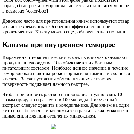
[color-box color=»green»]На этом фоне ранки подживают
гораздо быстрее, а геморроидальные узлы становятся меньше
в размерах.[/color-box]
Довольно часто для приготовления клизм используется отвар
из листьев земляники. Особенно эффективен он при
кровотечениях. К нему можно еще добавлять отвар полыни.
Клизмы при внутреннем геморрое
Выраженный терапевтический эффект в клизмах оказывают
продукты пчеловодства. Это объясняется их богатым
питательным составом. Наиболее ценное значение в лечение
геморроя оказывают жирорастворимые витамины и фолиевая
кислота. За счет усиления обмена в тканях слизистая
поверхность подживает намного быстрее.
Чтобы приготовить раствор из прополиса, нужно взять 10
грамм продукта и развести в 100 мл воды. Полученный
экстракт следует хранить в холодильнике. Для клизм на один
литр воды берется чайная ложка экстракта. Также можно его
применять и для приготовления микроклизм.