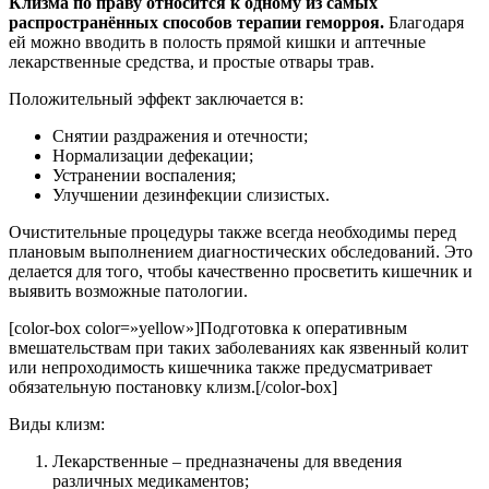
Клизма по праву относится к одному из самых
распространённых способов терапии геморроя.
Благодаря
ей можно вводить в полость прямой кишки и аптечные
лекарственные средства, и простые отвары трав.
Положительный эффект заключается в:
Снятии раздражения и отечности;
Нормализации дефекации;
Устранении воспаления;
Улучшении дезинфекции слизистых.
Очистительные процедуры также всегда необходимы перед
плановым выполнением диагностических обследований. Это
делается для того, чтобы качественно просветить кишечник и
выявить возможные патологии.
[color-box color=»yellow»]Подготовка к оперативным
вмешательствам при таких заболеваниях как язвенный колит
или непроходимость кишечника также предусматривает
обязательную постановку клизм.[/color-box]
Виды клизм:
Лекарственные – предназначены для введения
различных медикаментов;