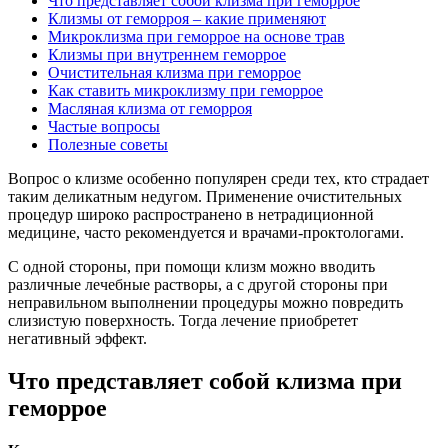
Что представляет собой клизма при геморрое
Клизмы от геморроя – какие применяют
Микроклизма при геморрое на основе трав
Клизмы при внутреннем геморрое
Очистительная клизма при геморрое
Как ставить микроклизму при геморрое
Масляная клизма от геморроя
Частые вопросы
Полезные советы
Вопрос о клизме особенно популярен среди тех, кто страдает
таким деликатным недугом. Применение очистительных
процедур широко распространено в нетрадиционной
медицине, часто рекомендуется и врачами-проктологами.
С одной стороны, при помощи клизм можно вводить
различные лечебные растворы, а с другой стороны при
неправильном выполнении процедуры можно повредить
слизистую поверхность. Тогда лечение приобретет
негативный эффект.
Что представляет собой клизма при
геморрое