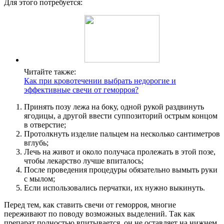
Для этого потребуется:
Читайте также:
Как при кровотечении выбрать недорогие и
эффективные свечи от геморроя?
Принять позу лежа на боку, одной рукой раздвинуть
ягодицы, а другой ввести суппозиторий острым концом
в отверстие;
Протолкнуть изделие пальцем на несколько сантиметров
вглубь;
Лечь на живот и около получаса пролежать в этой позе,
чтобы лекарство лучше впиталось;
После проведения процедуры обязательно вымыть руки
с мылом;
Если использовались перчатки, их нужно выкинуть.
Перед тем, как ставить свечи от геморроя, многие
переживают по поводу возможных выделений. Так как
препарат полностью впитывается, он не оставляет на нижнем