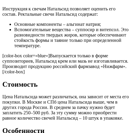
Инструкция к свечам Натальсид позволяет оценить его
состав. Ректальные свечи Натальсид содержат:
Основные компоненты – альгинат натрия;
Вспомогательные вещества – суппосир и витепсол. Это
разновидности твердых жиров, которые обеспечивают
стойкость формы и таяние только при определенной
температуре.
[color-box color=»blue»]Выпускается только в форме
суппозиториев, Натальсид крем или мазь не изготавливается.
Производит продукцию российский фармзавод «Нижфарм».
[/color-box]
Стоимость
Цена Натальсида может различаться, она зависит от места его
покупки. В Москве и СПб цена Натальсида выше, чем в
других города России. В среднем за пачку нужно будет
заплатить 250–500 руб. За эту сумму можно приобрести
равное количество свечей Натальсид – 10 штук в упаковке.
Особенности