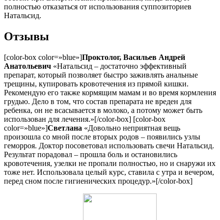
полностью отказаться от использования суппозиториев
Натальсид.
Отзывы
[color-box color=»blue»]
Проктолог, Васильев Андрей
Анатольевич
«Натальсид – достаточно эффективный
препарат, который позволяет быстро заживлять анальные
трещины, купировать кровотечения из прямой кишки.
Рекомендую его также кормящим мамам и во время кормления
грудью. Дело в том, что состав препарата не вреден для
ребенка, он не всасывается в молоко, а потому может быть
использован для лечения.»[/color-box] [color-box
color=»blue»]
Светлана
«Довольно неприятная вещь
произошла со мной после вторых родов – появились узлы
геморроя. Доктор посоветовал использовать свечи Натальсид.
Результат порадовал – прошла боль и остановились
кровотечения, узелки не пропали полностью, но и снаружи их
тоже нет. Использовала целый курс, ставила с утра и вечером,
перед сном после гигиенических процедур.»[/color-box]