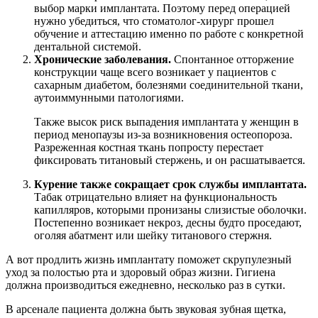
выбор марки имплантата. Поэтому перед операцией
нужно убедиться, что стоматолог-хирург прошел
обучение и аттестацию именно по работе с конкретной
дентальной системой.
Хронические заболевания.
Спонтанное отторжение
конструкции чаще всего возникает у пациентов с
сахарным диабетом, болезнями соединительной ткани,
аутоиммунными патологиями.
Также высок риск выпадения имплантата у женщин в
период менопаузы из-за возникновения остеопороза.
Разреженная костная ткань попросту перестает
фиксировать титановый стержень, и он расшатывается.
Курение также сокращает срок службы имплантата.
Табак отрицательно влияет на функциональность
капилляров, которыми пронизаны слизистые оболочки.
Постепенно возникает некроз, десны будто проседают,
оголяя абатмент или шейку титанового стержня.
А вот продлить жизнь имплантату поможет скрупулезный
уход за полостью рта и здоровый образ жизни. Гигиена
должна производиться ежедневно, несколько раз в сутки.
В арсенале пациента должна быть звуковая зубная щетка,