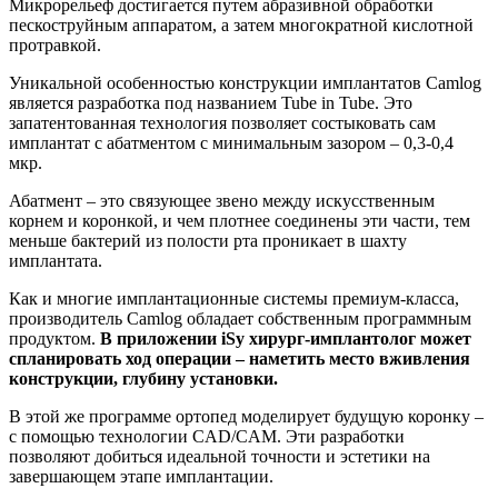
Микрорельеф достигается путем абразивной обработки
пескоструйным аппаратом, а затем многократной кислотной
протравкой.
Уникальной особенностью конструкции имплантатов Camlog
является разработка под названием Tube in Tube. Это
запатентованная технология позволяет состыковать сам
имплантат с абатментом с минимальным зазором – 0,3-0,4
мкр.
Абатмент – это связующее звено между искусственным
корнем и коронкой, и чем плотнее соединены эти части, тем
меньше бактерий из полости рта проникает в шахту
имплантата.
Как и многие имплантационные системы премиум-класса,
производитель Camlog обладает собственным программным
продуктом.
В приложении iSy хирург-имплантолог может
спланировать ход операции – наметить место вживления
конструкции, глубину установки.
В этой же программе ортопед моделирует будущую коронку –
с помощью технологии CAD/CAM. Эти разработки
позволяют добиться идеальной точности и эстетики на
завершающем этапе имплантации.