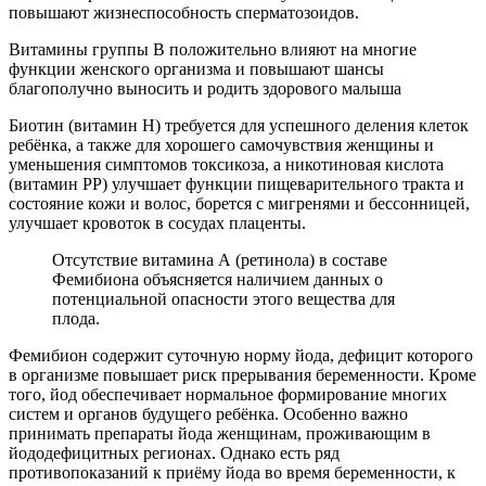
повышают жизнеспособность сперматозоидов.
Витамины группы В положительно влияют на многие
функции женского организма и повышают шансы
благополучно выносить и родить здорового малыша
Биотин (витамин Н) требуется для успешного деления клеток
ребёнка, а также для хорошего самочувствия женщины и
уменьшения симптомов токсикоза, а никотиновая кислота
(витамин РР) улучшает функции пищеварительного тракта и
состояние кожи и волос, борется с мигренями и бессонницей,
улучшает кровоток в сосудах плаценты.
Отсутствие витамина А (ретинола) в составе
Фемибиона объясняется наличием данных о
потенциальной опасности этого вещества для
плода.
Фемибион содержит суточную норму йода, дефицит которого
в организме повышает риск прерывания беременности. Кроме
того, йод обеспечивает нормальное формирование многих
систем и органов будущего ребёнка. Особенно важно
принимать препараты йода женщинам, проживающим в
йододефицитных регионах. Однако есть ряд
противопоказаний к приёму йода во время беременности, к