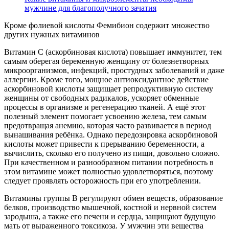
мужчине для благополучного зачатия
Кроме фолиевой кислоты Фемибион содержит множество
других нужных витаминов
Витамин С (аскорбиновая кислота) повышает иммунитет, тем
самым оберегая беременную женщину от болезнетворных
микроорганизмов, инфекций, простудных заболеваний и даже
аллергии. Кроме того, мощное антиоксидантное действие
аскорбиновой кислоты защищает репродуктивную систему
женщины от свободных радикалов, ускоряет обменные
процессы в организме и регенерацию тканей. А ещё этот
полезный элемент помогает усвоению железа, тем самым
предотвращая анемию, которая часто развивается в период
вынашивания ребёнка. Однако передозировка аскорбиновой
кислоты может привести к прерыванию беременности, а
вычислить, сколько его получено из пищи, довольно сложно.
При качественном и разнообразном питании потребность в
этом витамине может полностью удовлетворяться, поэтому
следует проявлять осторожность при его употреблении.
Витамины группы В регулируют обмен веществ, образование
белков, производство мышечной, костной и нервной систем
зародыша, а также его печени и сердца, защищают будущую
мать от выраженного токсикоза. У мужчин эти вещества