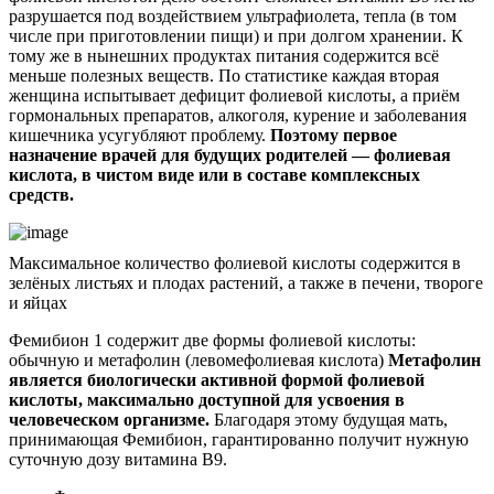
разрушается под воздействием ультрафиолета, тепла (в том
числе при приготовлении пищи) и при долгом хранении. К
тому же в нынешних продуктах питания содержится всё
меньше полезных веществ. По статистике каждая вторая
женщина испытывает дефицит фолиевой кислоты, а приём
гормональных препаратов, алкоголя, курение и заболевания
кишечника усугубляют проблему.
Поэтому первое
назначение врачей для будущих родителей — фолиевая
кислота, в чистом виде или в составе комплексных
средств.
Максимальное количество фолиевой кислоты содержится в
зелёных листьях и плодах растений, а также в печени, твороге
и яйцах
Фемибион 1 содержит две формы фолиевой кислоты:
обычную и метафолин (левомефолиевая кислота)
Метафолин
является биологически активной формой фолиевой
кислоты, максимально доступной для усвоения в
человеческом организме.
Благодаря этому будущая мать,
принимающая Фемибион, гарантированно получит нужную
суточную дозу витамина В9.