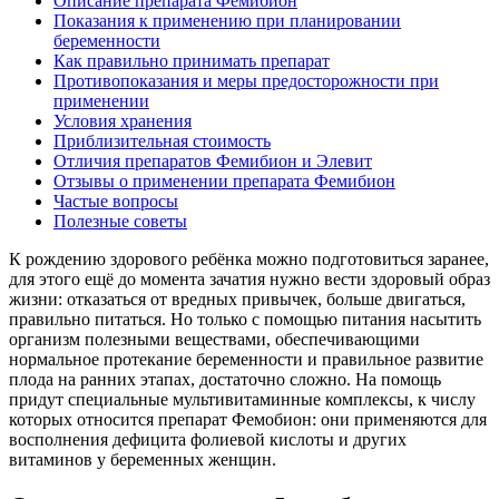
Описание препарата Фемибион
Показания к применению при планировании
беременности
Как правильно принимать препарат
Противопоказания и меры предосторожности при
применении
Условия хранения
Приблизительная стоимость
Отличия препаратов Фемибион и Элевит
Отзывы о применении препарата Фемибион
Частые вопросы
Полезные советы
К рождению здорового ребёнка можно подготовиться заранее,
для этого ещё до момента зачатия нужно вести здоровый образ
жизни: отказаться от вредных привычек, больше двигаться,
правильно питаться. Но только с помощью питания насытить
организм полезными веществами, обеспечивающими
нормальное протекание беременности и правильное развитие
плода на ранних этапах, достаточно сложно. На помощь
придут специальные мультивитаминные комплексы, к числу
которых относится препарат Фемобион: они применяются для
восполнения дефицита фолиевой кислоты и других
витаминов у беременных женщин.