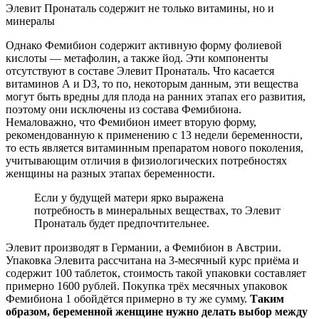
Элевит Пронаталь содержит не только витамины, но и
минералы
Однако Фемибион содержит активную форму фолиевой
кислоты — метафолин, а также йод. Эти компоненты
отсутствуют в составе Элевит Пронаталь. Что касается
витаминов А и D3, то по, некоторым данным, эти вещества
могут быть вредны для плода на ранних этапах его развития,
поэтому они исключены из состава Фемибиона.
Немаловажно, что Фемибион имеет вторую форму,
рекомендованную к применению с 13 недели беременности,
то есть является витаминным препаратом нового поколения,
учитывающим отличия в физиологических потребностях
женщины на разных этапах беременности.
Если у будущей матери ярко выражена
потребность в минеральных веществах, то Элевит
Пронаталь будет предпочтительнее.
Элевит производят в Германии, а Фемибион в Австрии.
Упаковка Элевита рассчитана на 3-месячный курс приёма и
содержит 100 таблеток, стоимость такой упаковки составляет
примерно 1600 рублей. Покупка трёх месячных упаковок
Фемибиона 1 обойдётся примерно в ту же сумму.
Таким
образом, беременной женщине нужно делать выбор между