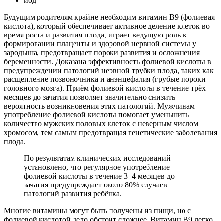
йод.
Будущим родителям крайне необходим витамин В9 (фолиевая
кислота), который обеспечивает активное деление клеток во
время роста и развития плода, играет ведущую роль в
формировании плаценты и здоровой нервной системы у
зародыша, предотвращает пороки развития и осложнения
беременности. Доказана эффективность фолиевой кислоты в
предупреждении патологий нервной трубки плода, таких как
расщепление позвоночника и анэнцефалия (грубые пороки
головного мозга). Приём фолиевой кислоты в течение трёх
месяцев до зачатия позволяет значительно снизить
вероятность возникновения этих патологий. Мужчинам
употребление фолиевой кислоты помогает уменьшить
количество мужских половых клеток с неверным числом
хромосом, тем самым предотвращая генетические заболевания
плода.
По результатам клинических исследований
установлено, что регулярное употребление
фолиевой кислоты в течение 3–4 месяцев до
зачатия предупреждает около 80% случаев
патологий развития ребёнка.
Многие витамины могут быть получены из пищи, но с
фолиевой кислотой дело обстоит сложнее. Витамин В9 легко