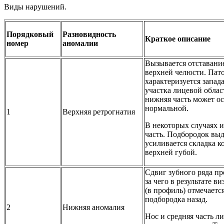
Виды нарушений.
Порядковый
Разновидность
Краткое описание
номер
аномалии
Вызывается отставани
верхней челюсти. Пат
характеризуется запад
участка лицевой област
нижняя часть может ос
нормальной.
1
Верхняя ретрогнатия
В некоторых случаях 
часть. Подбородок выд
усиливается складка 
верхней губой.
Сдвиг зубного ряда пр
за чего в результате в
(в профиль) отмечаетс
подбородка назад.
2
Нижняя аномалия
Нос и средняя часть л