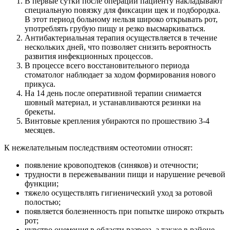
В первые сутки после операции пациенту накладывают
специальную повязку для фиксации щек и подбородка.
В этот период больному нельзя широко открывать рот,
употреблять грубую пищу и резко высмаркиваться.
Антибактериальная терапия осуществляется в течение
нескольких дней, что позволяет снизить вероятность
развития инфекционных процессов.
В процессе всего восстановительного периода
стоматолог наблюдает за ходом формирования нового
прикуса.
На 14 день после оперативной терапии снимается
шовный материал, и устанавливаются резинки на
брекеты.
Винтовые крепления убираются по прошествию 3-4
месяцев.
К нежелательным последствиям остеотомии относят:
появление кровоподтеков (синяков) и отечности;
трудности в пережевывании пищи и нарушение речевой
функции;
тяжело осуществлять гигиенический уход за ротовой
полостью;
появляется болезненность при попытке широко открыть
рот;
чувство онемения в области разреза, а также в районе