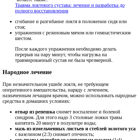
Травма локтевого сустава: лечение и разработка до
полного восстановления
сгибание и разгибание локтя в положении сидя или
стоя;
упражнения с резиновым мячом или гимнастическим
шестом.
После каждого упражнения необходимо делать
перерыв на пару минут, чтобы нагрузка на
травмированный сустав не была чрезмерной.
Народное лечение
При незначительном ушибе локтя, не требующем
оперативного вмешательства, наряду с лечением,
назначенным лечащим врачом, можно использовать народные
средства в домашних условиях:
отвар из репешка
снимет воспаление и болевой
синдром. Для этого надо 3 столовые ложки травы
кипятить 20 минут в полулитре воды;
мазь из измельченных листьев и стеблей золотого уса
с вазелином (2:3) снимает отечность;
сок травы зверобоя со сливочным маслом
(1:4)