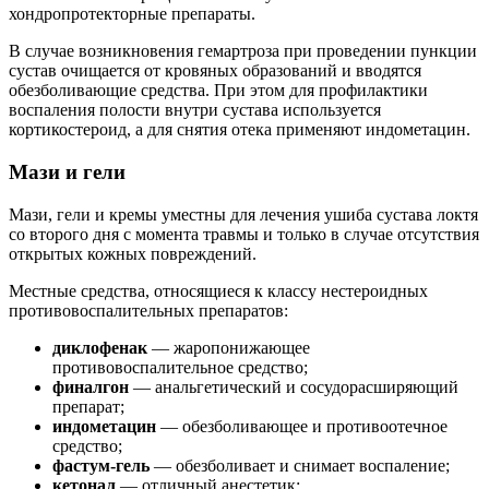
хондропротекторные препараты.
В случае возникновения гемартроза при проведении пункции
сустав очищается от кровяных образований и вводятся
обезболивающие средства. При этом для профилактики
воспаления полости внутри сустава используется
кортикостероид, а для снятия отека применяют индометацин.
Мази и гели
Мази, гели и кремы уместны для лечения ушиба сустава локтя
со второго дня с момента травмы и только в случае отсутствия
открытых кожных повреждений.
Местные средства, относящиеся к классу нестероидных
противовоспалительных препаратов:
диклофенак
— жаропонижающее
противовоспалительное средство;
финалгон
— анальгетический и сосудорасширяющий
препарат;
индометацин
— обезболивающее и противоотечное
средство;
фастум-гель
— обезболивает и снимает воспаление;
кетонал
— отличный анестетик;