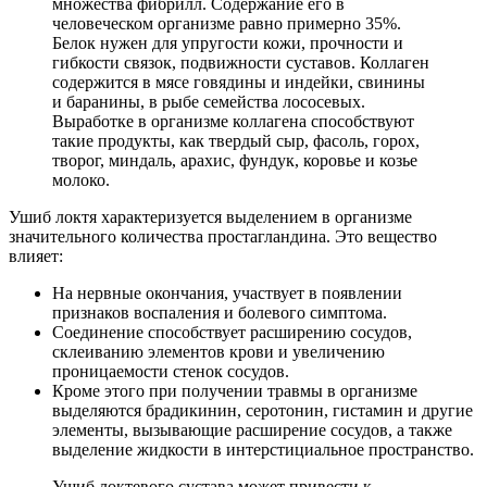
множества фибрилл. Содержание его в
человеческом организме равно примерно 35%.
Белок нужен для упругости кожи, прочности и
гибкости связок, подвижности суставов. Коллаген
содержится в мясе говядины и индейки, свинины
и баранины, в рыбе семейства лососевых.
Выработке в организме коллагена способствуют
такие продукты, как твердый сыр, фасоль, горох,
творог, миндаль, арахис, фундук, коровье и козье
молоко.
Ушиб локтя характеризуется выделением в организме
значительного количества простагландина. Это вещество
влияет:
На нервные окончания, участвует в появлении
признаков воспаления и болевого симптома.
Соединение способствует расширению сосудов,
склеиванию элементов крови и увеличению
проницаемости стенок сосудов.
Кроме этого при получении травмы в организме
выделяются брадикинин, серотонин, гистамин и другие
элементы, вызывающие расширение сосудов, а также
выделение жидкости в интерстициальное пространство.
Ушиб локтевого сустава может привести к