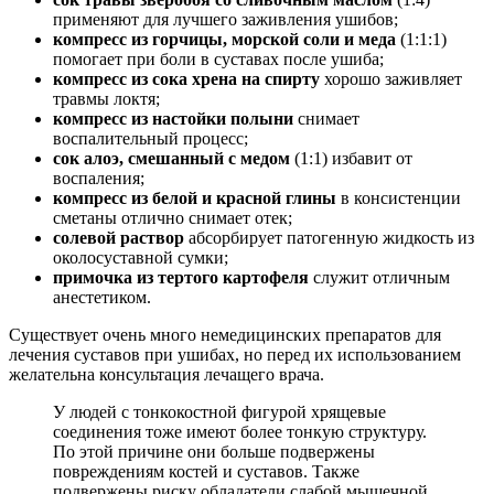
применяют для лучшего заживления ушибов;
компресс из горчицы, морской соли и меда
(1:1:1)
помогает при боли в суставах после ушиба;
компресс из сока хрена на спирту
хорошо заживляет
травмы локтя;
компресс из настойки полыни
снимает
воспалительный процесс;
сок алоэ, смешанный с медом
(1:1) избавит от
воспаления;
компресс из белой и красной глины
в консистенции
сметаны отлично снимает отек;
солевой раствор
абсорбирует патогенную жидкость из
околосуставной сумки;
примочка из тертого картофеля
служит отличным
анестетиком.
Существует очень много немедицинских препаратов для
лечения суставов при ушибах, но перед их использованием
желательна консультация лечащего врача.
У людей с тонкокостной фигурой хрящевые
соединения тоже имеют более тонкую структуру.
По этой причине они больше подвержены
повреждениям костей и суставов. Также
подвержены риску обладатели слабой мышечной