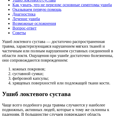
Ушиб локтевого сустава
Как узнать, что не перелом: основные симптомы ушиба
Оказываем первую помощь
Диагностика
Лечение ушиба
Возможные осложнения
Вопрос-ответ
Советы
Ушиб локтевого сустава — достаточно распространенная
травма, характеризующаяся нарушением мягких тканей и
частичным или полным нарушением суставных соединений в
области локтя. Ощущения при ушибе достаточно болезненны,
они сопровождаются повреждением:
кожных покровов;
суставной сумки;
фиброзной капсулы;
хрящевых поверхностей или подлежащей ткани кости.
Ушиб локтевого сустава
Чаще всего подобного рода травмы случаются у наиболее
подвижных, активных людей, которые к тому же склонны к
падениям. В большинстве случаев повреждают область