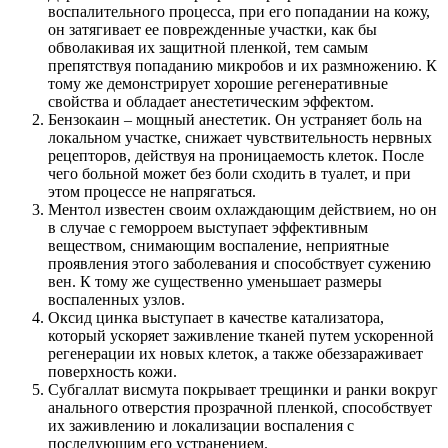
воспалительного процесса, при его попадании на кожу,
он затягивает ее поврежденные участки, как бы
обволакивая их защитной пленкой, тем самым
препятствуя попаданию микробов и их размножению. К
тому же демонстрирует хорошие регенеративные
свойства и обладает анестетическим эффектом.
Бензокаин – мощный анестетик. Он устраняет боль на
локальном участке, снижает чувствительность нервных
рецепторов, действуя на проницаемость клеток. После
чего больной может без боли сходить в туалет, и при
этом процессе не напрягаться.
Ментол известен своим охлаждающим действием, но он
в случае с геморроем выступает эффективным
веществом, снимающим воспаление, неприятные
проявления этого заболевания и способствует сужению
вен. К тому же существенно уменьшает размеры
воспаленных узлов.
Оксид цинка выступает в качестве катализатора,
который ускоряет заживление тканей путем ускоренной
регенерации их новых клеток, а также обеззараживает
поверхность кожи.
Субгаллат висмута покрывает трещинки и ранки вокруг
анального отверстия прозрачной пленкой, способствует
их заживлению и локализации воспаления с
последующим его устранением.