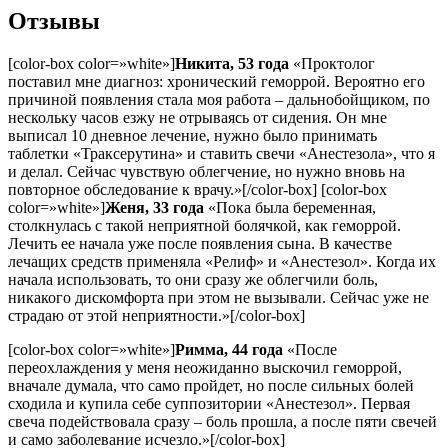
Отзывы
[color-box color=»white»]
Никита, 53 года
«Проктолог
поставил мне диагноз: хронический геморрой. Вероятно его
причиной появления стала моя работа – дальнобойщиком, по
нескольку часов езжу не отрываясь от сидения. Он мне
выписал 10 дневное лечение, нужно было принимать
таблетки «Траксерутина» и ставить свечи «Анестезола», что я
и делал. Сейчас чувствую облегчение, но нужно вновь на
повторное обследование к врачу.»[/color-box] [color-box
color=»white»]
Женя, 33 года
«Пока была беременная,
столкнулась с такой неприятной болячкой, как геморрой.
Лечить ее начала уже после появления сына. В качестве
лечащих средств применяла «Релиф» и «Анестезол». Когда их
начала использовать, то они сразу же облегчили боль,
никакого дискомфорта при этом не вызывали. Сейчас уже не
страдаю от этой неприятности.»[/color-box]
[color-box color=»white»]
Римма, 44 года
«После
переохлаждения у меня неожиданно выскочил геморрой,
вначале думала, что само пройдет, но после сильных болей
сходила и купила себе суппозитории «Анестезол». Первая
свеча подействовала сразу – боль прошла, а после пяти свечей
и само заболевание исчезло.»[/color-box]