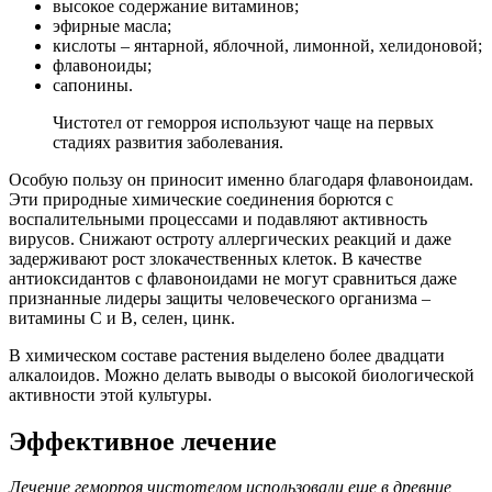
высокое содержание витаминов;
эфирные масла;
кислоты – янтарной, яблочной, лимонной, хелидоновой;
флавоноиды;
сапонины.
Чистотел от геморроя используют чаще на первых
стадиях развития заболевания.
Особую пользу он приносит именно благодаря флавоноидам.
Эти природные химические соединения борются с
воспалительными процессами и подавляют активность
вирусов. Снижают остроту аллергических реакций и даже
задерживают рост злокачественных клеток. В качестве
антиоксидантов с флавоноидами не могут сравниться даже
признанные лидеры защиты человеческого организма –
витамины С и В, селен, цинк.
В химическом составе растения выделено более двадцати
алкалоидов. Можно делать выводы о высокой биологической
активности этой культуры.
Эффективное лечение
Лечение геморроя чистотелом использовали еще в древние