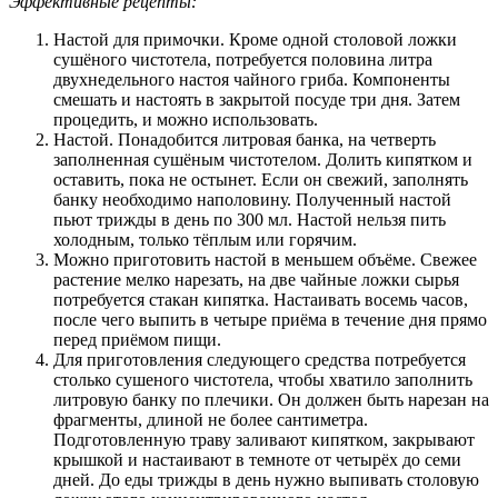
Эффективные рецепты:
Настой для примочки. Кроме одной столовой ложки
сушёного чистотела, потребуется половина литра
двухнедельного настоя чайного гриба. Компоненты
смешать и настоять в закрытой посуде три дня. Затем
процедить, и можно использовать.
Настой. Понадобится литровая банка, на четверть
заполненная сушёным чистотелом. Долить кипятком и
оставить, пока не остынет. Если он свежий, заполнять
банку необходимо наполовину. Полученный настой
пьют трижды в день по 300 мл. Настой нельзя пить
холодным, только тёплым или горячим.
Можно приготовить настой в меньшем объёме. Свежее
растение мелко нарезать, на две чайные ложки сырья
потребуется стакан кипятка. Настаивать восемь часов,
после чего выпить в четыре приёма в течение дня прямо
перед приёмом пищи.
Для приготовления следующего средства потребуется
столько сушеного чистотела, чтобы хватило заполнить
литровую банку по плечики. Он должен быть нарезан на
фрагменты, длиной не более сантиметра.
Подготовленную траву заливают кипятком, закрывают
крышкой и настаивают в темноте от четырёх до семи
дней. До еды трижды в день нужно выпивать столовую