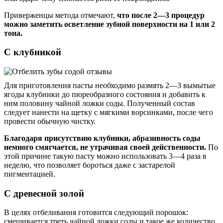
Приверженцы метода отмечают,
что после 2
—3 процедур
можно заметить осветление зубной поверхности на 1 или 2
тона.
С клубникой
Для приготовления пасты необходимо размять 2—3 вымытые
ягоды клубники до пюреобразного состояния и добавить к
ним половину чайной ложки соды. Полученный состав
следует нанести на щетку с мягкими ворсинками, после чего
провести обычную чистку.
Благодаря присутствию клубники, абразивность соды
немного смягчается, не утрачивая своей действенности.
По
этой причине такую пасту можно использовать 3—4 раза в
неделю, что позволяет бороться даже с застарелой
пигментацией.
С древесной золой
В целях отбеливания готовится следующий порошок:
смешивается треть чайной ложки соды и такое же количество