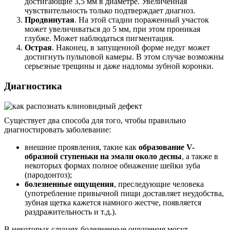
достигающие 3,5 мм в диаметре. Увеличенная
чувствительность только подтверждает диагноз.
Продвинутая
. На этой стадии пораженный участок
может увеличиваться до 5 мм, при этом проникая
глубже. Может наблюдаться пигментация.
Острая
. Наконец, в запущенной форме недуг может
достигнуть пульповой камеры. В этом случае возможны
серьезные трещины и даже надломы зубной коронки.
Диагностика
Существует два способа для того, чтобы правильно
диагностировать заболевание:
внешние проявления, такие как
образование
V
-
образной ступеньки на эмали около десны
, а также в
некоторых формах полное обнажение шейки зуба
(пародонтоз);
болезненные ощущения
, преследующие человека
(употребление привычной пищи доставляет неудобства,
зубная щетка кажется намного жестче, появляется
раздражительность и т.д.).
В некоторых случаях болезненные ощущения могут