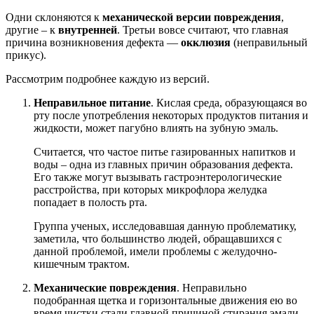
Одни склоняются к
механической версии повреждения
,
другие – к
внутренней
. Третьи вовсе считают, что главная
причина возникновения дефекта —
окклюзия
(неправильный
прикус).
Рассмотрим подробнее каждую из версий.
Неправильное питание
. Кислая среда, образующаяся во
рту после употребления некоторых продуктов питания и
жидкости, может пагубно влиять на зубную эмаль.
Считается, что частое питье газированных напитков и
воды – одна из главных причин образования дефекта.
Его также могут вызывать гастроэнтерологические
расстройства, при которых микрофлора желудка
попадает в полость рта.
Группа ученых, исследовавшая данную проблематику,
заметила, что большинство людей, обращавшихся с
данной проблемой, имели проблемы с желудочно-
кишечным трактом.
Механические повреждения
. Неправильно
подобранная щетка и горизонтальные движения ею во
время чистки стали главной причиной стирания эмали.