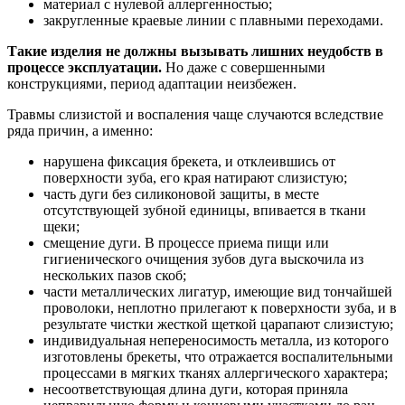
материал с нулевой аллергенностью;
закругленные краевые линии с плавными переходами.
Такие изделия не должны вызывать лишних неудобств в
процессе эксплуатации.
Но даже с совершенными
конструкциями, период адаптации неизбежен.
Травмы слизистой и воспаления чаще случаются вследствие
ряда причин, а именно:
нарушена фиксация брекета, и отклеившись от
поверхности зуба, его края натирают слизистую;
часть дуги без силиконовой защиты, в месте
отсутствующей зубной единицы, впивается в ткани
щеки;
смещение дуги. В процессе приема пищи или
гигиенического очищения зубов дуга выскочила из
нескольких пазов скоб;
части металлических лигатур, имеющие вид тончайшей
проволоки, неплотно прилегают к поверхности зуба, и в
результате чистки жесткой щеткой царапают слизистую;
индивидуальная непереносимость металла, из которого
изготовлены брекеты, что отражается воспалительными
процессами в мягких тканях аллергического характера;
несоответствующая длина дуги, которая приняла