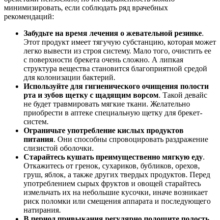
минимизировать, если соблюдать ряд врачебных
рекомендаций:
Забудьте на время лечения о жевательной резинке
.
Этот продукт имеет тягучую субстанцию, которая может
легко вывести из строя систему. Мало того, очистить ее
с поверхности брекета очень сложно. А липкая
структура вещества становится благоприятной средой
для колонизации бактерий.
Используйте для гигиенического очищения полости
рта и зубов щетку с щадящим ворсом
. Такой девайс
не будет травмировать мягкие ткани. Желательно
приобрести в аптеке специальную щетку для брекет-
систем.
Ограничьте употребление кислых продуктов
питания
. Они способны спровоцировать раздражение
слизистой оболочки.
Старайтесь кушать преимущественно мягкую еду
.
Откажитесь от гренок, сухариков, бубликов, орехов,
груш, яблок, а также других твердых продуктов. Перед
употреблением сырых фруктов и овощей старайтесь
измельчать их на небольшие кусочки, иначе возникает
риск поломки или смещения аппарата и последующего
натирания.
В период привыкания регулярно полощите полость