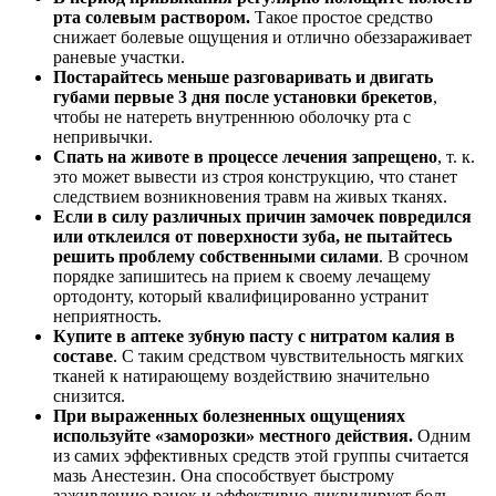
рта солевым раствором.
Такое простое средство
снижает болевые ощущения и отлично обеззараживает
раневые участки.
Постарайтесь меньше разговаривать и двигать
губами первые 3 дня после установки брекетов
,
чтобы не натереть внутреннюю оболочку рта с
непривычки.
Спать на животе в процессе лечения запрещено
, т. к.
это может вывести из строя конструкцию, что станет
следствием возникновения травм на живых тканях.
Если в силу различных причин замочек повредился
или отклеился от поверхности зуба, не пытайтесь
решить проблему собственными силами
. В срочном
порядке запишитесь на прием к своему лечащему
ортодонту, который квалифицированно устранит
неприятность.
Купите в аптеке зубную пасту с нитратом калия в
составе
. С таким средством чувствительность мягких
тканей к натирающему воздействию значительно
снизится.
При выраженных болезненных ощущениях
используйте «заморозки» местного действия.
Одним
из самих эффективных средств этой группы считается
мазь Анестезин. Она способствует быстрому
заживлению ранок и эффективно ликвидирует боль.