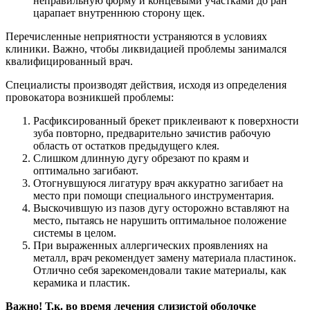
неправильную форму и концевыми участками до ран
царапает внутреннюю сторону щек.
Перечисленные неприятности устраняются в условиях
клиники. Важно, чтобы ликвидацией проблемы занимался
квалифицированный врач.
Специалисты производят действия, исходя из определения
провокатора возникшей проблемы:
Расфиксированный брекет приклеивают к поверхности
зуба повторно, предварительно зачистив рабочую
область от остатков предыдущего клея.
Слишком длинную дугу обрезают по краям и
оптимально загибают.
Отогнувшуюся лигатуру врач аккуратно загибает на
место при помощи специального инструментария.
Выскочившую из пазов дугу осторожно вставляют на
место, пытаясь не нарушить оптимальное положение
системы в целом.
При выраженных аллергических проявлениях на
металл, врач рекомендует замену материала пластинок.
Отлично себя зарекомендовали такие материалы, как
керамика и пластик.
Важно! Т.к. во время лечения слизистой оболочке