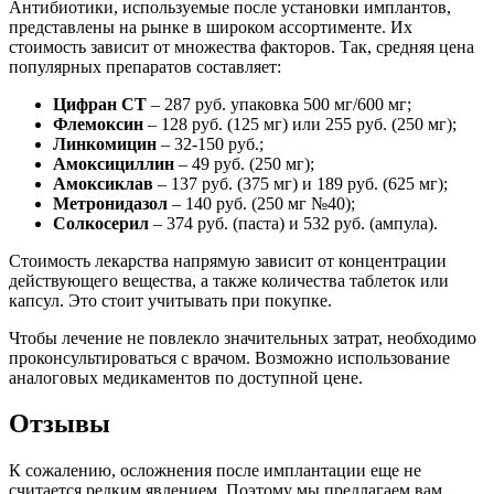
Антибиотики, используемые после установки имплантов,
представлены на рынке в широком ассортименте. Их
стоимость зависит от множества факторов. Так, средняя цена
популярных препаратов составляет:
Цифран СТ
– 287 руб. упаковка 500 мг/600 мг;
Флемоксин
– 128 руб. (125 мг) или 255 руб. (250 мг);
Линкомицин
– 32-150 руб.;
Амоксициллин
– 49 руб. (250 мг);
Амоксиклав
– 137 руб. (375 мг) и 189 руб. (625 мг);
Метронидазол
– 140 руб. (250 мг №40);
Солкосерил
– 374 руб. (паста) и 532 руб. (ампула).
Стоимость лекарства напрямую зависит от концентрации
действующего вещества, а также количества таблеток или
капсул. Это стоит учитывать при покупке.
Чтобы лечение не повлекло значительных затрат, необходимо
проконсультироваться с врачом. Возможно использование
аналоговых медикаментов по доступной цене.
Отзывы
К сожалению, осложнения после имплантации еще не
считается редким явлением. Поэтому мы предлагаем вам