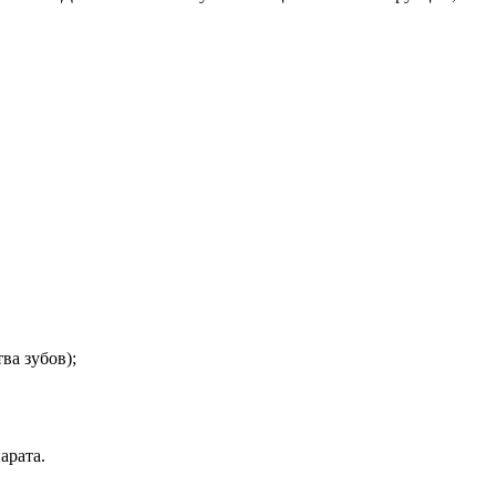
ва зубов);
арата.