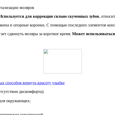
Используется для коррекции сильно скученных зубов
, относи
ужина и опорные коронки. С помощью последних элементов конс
ает сдвинуть моляры за короткое время.
Может использоваться
ых способов вернуть красоту улыбке
отсутствии дискомфорта);
 для окружающих;
онтических конструкций.